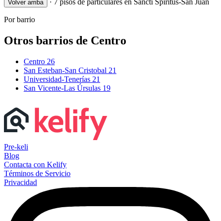
·
7 pisos de particulares en Sancti Spiritus-San Juan
Volver arriba
Por barrio
Otros barrios de Centro
Centro
26
San Esteban-San Cristobal
21
Universidad-Tenerías
21
San Vicente-Las Úrsulas
19
Pre-keli
Blog
Contacta con Kelify
Términos de Servicio
Privacidad