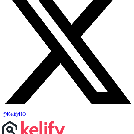
@KelifyHQ