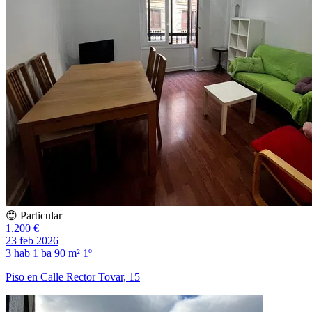
😍 Particular
1.200 €
23 feb 2026
3 hab
1 ba
90 m²
1º
Piso en Calle Rector Tovar, 15