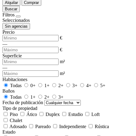
Alquilar
Comprar
Buscar
Filtros
Seleccionados
Sin agencias
Precio
€
—
€
Superficie
m²
—
m²
Habitaciones
Todas
0+
1+
2+
3+
4+
5+
Baños
Todas
1+
2+
3+
Fecha de publicación
Tipo de propiedad
Piso
Ático
Duplex
Estudio
Loft
Chalet
Adosado
Pareado
Independiente
Rústica
Estado