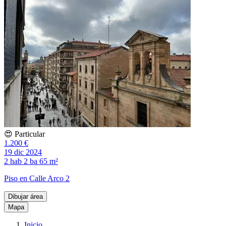
😍 Particular
1.200 €
19 dic 2024
2 hab
2 ba
65 m²
Piso en Calle Arco 2
Dibujar área
Mapa
Inicio