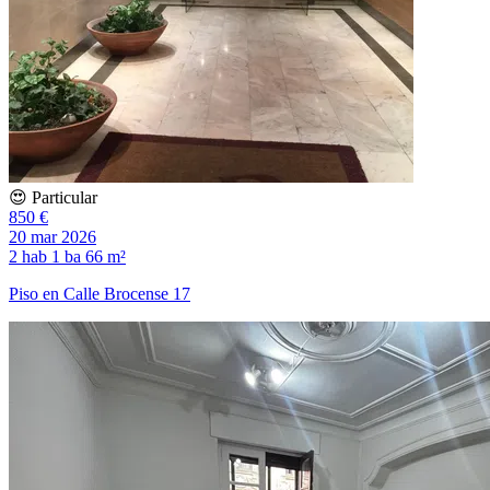
😍 Particular
850 €
20 mar 2026
2 hab
1 ba
66 m²
Piso en Calle Brocense 17