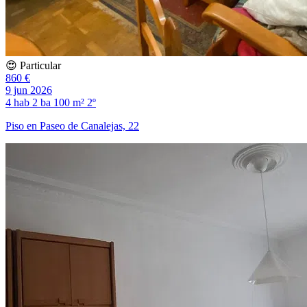
😍 Particular
860 €
9 jun 2026
4 hab
2 ba
100 m²
2º
Piso en Paseo de Canalejas, 22