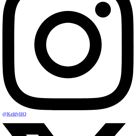
@KelifyHQ