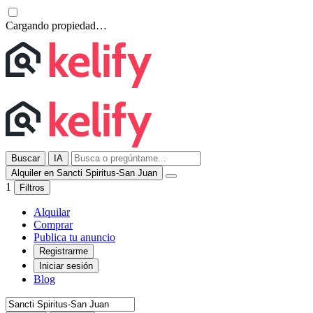
Cargando propiedad…
Buscar
IA
Alquiler en Sancti Spiritus-San Juan
1
Filtros
Alquilar
Comprar
Publica tu anuncio
Registrarme
Iniciar sesión
Blog