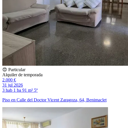
😍 Particular
Alquiler de temporada
2.000 €
31 jul 2026
3 hab
1 ba
91 m²
5º
Piso en Calle del Doctor Vicent Zaragoza, 64, Benimaclet