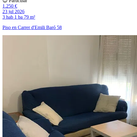
😍 Particular
1.250 €
23 jul 2026
3 hab
1 ba
79 m²
Piso en Carrer d'Emili Baró 58