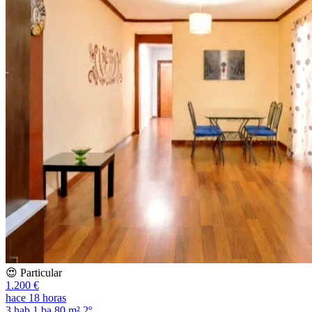
😍 Particular
1.200 €
hace 18 horas
3 hab
1 ba
80 m²
2º