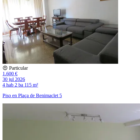
😍 Particular
1.600 €
30 jul 2026
4 hab
2 ba
115 m²
Piso en Plaça de Benimaclet 5