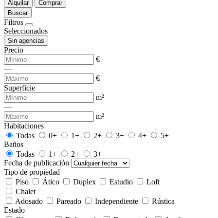
Alquilar
Comprar
Buscar
Filtros
Seleccionados
Sin agencias
Precio
€
—
€
Superficie
m²
—
m²
Habitaciones
Todas
0+
1+
2+
3+
4+
5+
Baños
Todas
1+
2+
3+
Fecha de publicación
Tipo de propiedad
Piso
Ático
Duplex
Estudio
Loft
Chalet
Adosado
Pareado
Independiente
Rústica
Estado