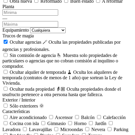
Obra nueva
Reformado
Buen estado
A reformar
Planta
—
Equipamiento
Trucos de magia
Ocultar agencias 🪄
Oculta las propiedades publicadas por
agencias y profesionales.
Sin comisión de agencia 🫰
Muestra solo propiedades de
particulares o agencias que no cobran comisión al inquilino o
comprador.
Ocultar alquiler de temporada 🧹
Oculta los alquileres de
temporada (contratos de menos de 1 año) que sortean la Ley de
Vivienda.
Ocultar nuda propiedad 👵🏼
Oculta propiedades donde el
usufructo pertenece a otra persona hasta que fallezca.
Exterior / Interior
Sólo exteriores 🌞
Características
Aire acondicionado
Ascensor
Balcón
Calefacción
Cocina con isla
Gimnasio
Horno
Jardín
Lavadora
Lavavajillas
Microondas
Nevera
Parking