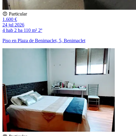
😍 Particular
1.600 €
24 jul 2026
4 hab
2 ba
110 m²
2º
Piso en Plaza de Benimaclet, 5, Benimaclet