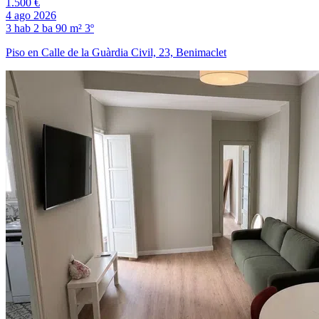
1.500 €
4 ago 2026
3 hab
2 ba
90 m²
3º
Piso en Calle de la Guàrdia Civil, 23, Benimaclet