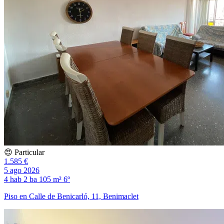
😍 Particular
1.585 €
5 ago 2026
4 hab
2 ba
105 m²
6º
Piso en Calle de Benicarló, 11, Benimaclet