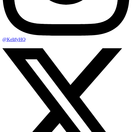
@KelifyHQ