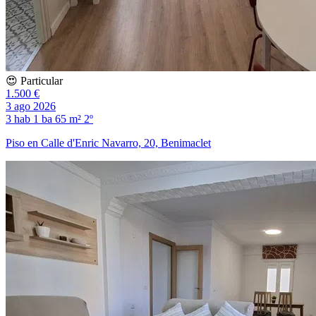
😍 Particular
1.500 €
3 ago 2026
3 hab
1 ba
65 m²
2º
Piso en Calle d'Enric Navarro, 20, Benimaclet