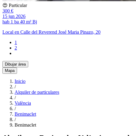
😍 Particular
300 €
15 jun 2026
hab
1 ba
40 m²
Bj
Local en Calle del Reverend José Maria Pinazo, 20
1
2
Dibujar área
Mapa
Inicio
/
Alquiler de particulares
/
València
/
Benimaclet
/
Benimaclet