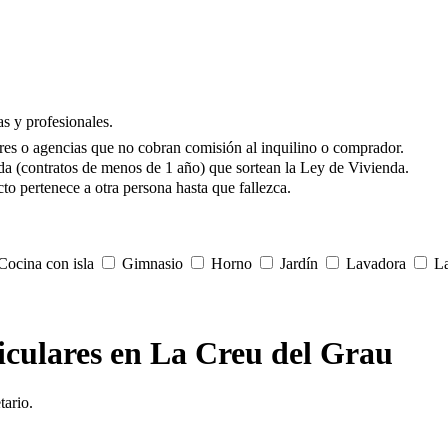
s y profesionales.
res o agencias que no cobran comisión al inquilino o comprador.
da (contratos de menos de 1 año) que sortean la Ley de Vivienda.
to pertenece a otra persona hasta que fallezca.
ocina con isla
Gimnasio
Horno
Jardín
Lavadora
La
ticulares en La Creu del Grau
tario.