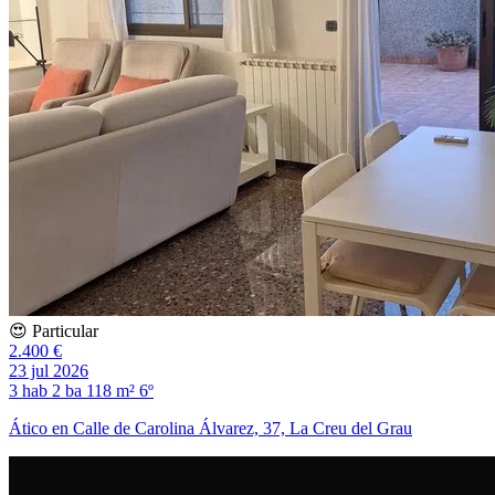
😍 Particular
2.400 €
23 jul 2026
3 hab
2 ba
118 m²
6º
Ático en Calle de Carolina Álvarez, 37, La Creu del Grau