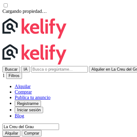
Cargando propiedad…
Buscar
IA
Alquiler en La Creu del G
1
Filtros
Alquilar
Comprar
Publica tu anuncio
Registrarme
Iniciar sesión
Blog
Alquilar
Comprar