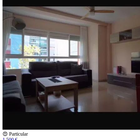
😍 Particular
1.500 €