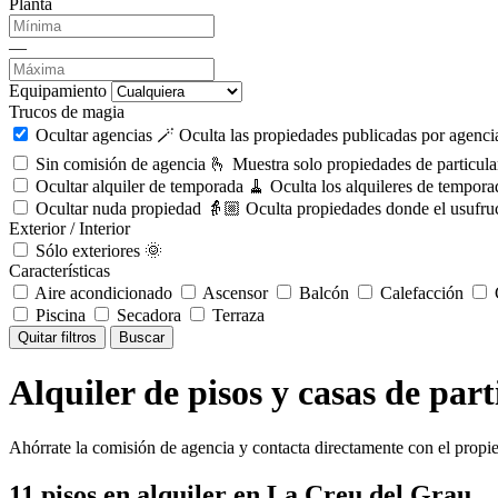
Planta
—
Equipamiento
Trucos de magia
Ocultar agencias 🪄
Oculta las propiedades publicadas por agencia
Sin comisión de agencia 🫰
Muestra solo propiedades de particula
Ocultar alquiler de temporada 🧹
Oculta los alquileres de tempora
Ocultar nuda propiedad 👵🏼
Oculta propiedades donde el usufruc
Exterior / Interior
Sólo exteriores 🌞
Características
Aire acondicionado
Ascensor
Balcón
Calefacción
C
Piscina
Secadora
Terraza
Quitar filtros
Buscar
Alquiler de pisos y casas de par
Ahórrate la comisión de agencia y contacta directamente con el propie
11
pisos en alquiler
en La Creu del Grau