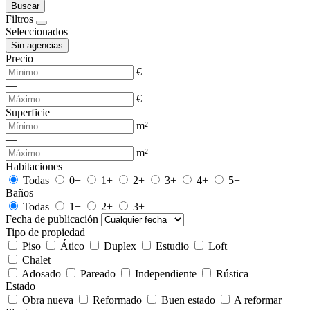
Buscar
Filtros
Seleccionados
Sin agencias
Precio
€
—
€
Superficie
m²
—
m²
Habitaciones
Todas
0+
1+
2+
3+
4+
5+
Baños
Todas
1+
2+
3+
Fecha de publicación
Tipo de propiedad
Piso
Ático
Duplex
Estudio
Loft
Chalet
Adosado
Pareado
Independiente
Rústica
Estado
Obra nueva
Reformado
Buen estado
A reformar