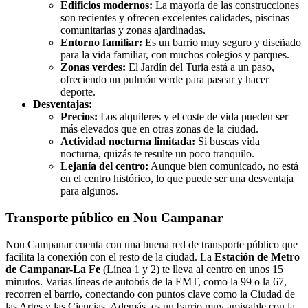
Edificios modernos:
La mayoría de las construcciones
son recientes y ofrecen excelentes calidades, piscinas
comunitarias y zonas ajardinadas.
Entorno familiar:
Es un barrio muy seguro y diseñado
para la vida familiar, con muchos colegios y parques.
Zonas verdes:
El Jardín del Turia está a un paso,
ofreciendo un pulmón verde para pasear y hacer
deporte.
Desventajas:
Precios:
Los alquileres y el coste de vida pueden ser
más elevados que en otras zonas de la ciudad.
Actividad nocturna limitada:
Si buscas vida
nocturna, quizás te resulte un poco tranquilo.
Lejanía del centro:
Aunque bien comunicado, no está
en el centro histórico, lo que puede ser una desventaja
para algunos.
Transporte público en Nou Campanar
Nou Campanar cuenta con una buena red de transporte público que
facilita la conexión con el resto de la ciudad. La
Estación de Metro
de Campanar-La Fe
(Línea 1 y 2) te lleva al centro en unos 15
minutos. Varias líneas de autobús de la EMT, como la 99 o la 67,
recorren el barrio, conectando con puntos clave como la Ciudad de
las Artes y las Ciencias. Además, es un barrio muy amigable con la