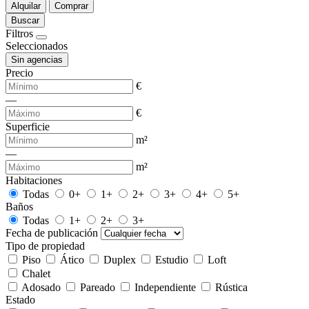
Alquilar
Comprar
Buscar
Filtros
Seleccionados
Sin agencias
Precio
€
—
€
Superficie
m²
—
m²
Habitaciones
Todas
0+
1+
2+
3+
4+
5+
Baños
Todas
1+
2+
3+
Fecha de publicación
Tipo de propiedad
Piso
Ático
Duplex
Estudio
Loft
Chalet
Adosado
Pareado
Independiente
Rústica
Estado