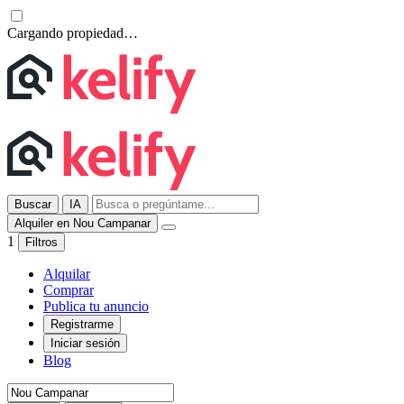
Cargando propiedad…
Buscar
IA
Alquiler en Nou Campanar
1
Filtros
Alquilar
Comprar
Publica tu anuncio
Registrarme
Iniciar sesión
Blog