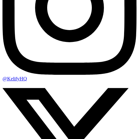
@KelifyHQ