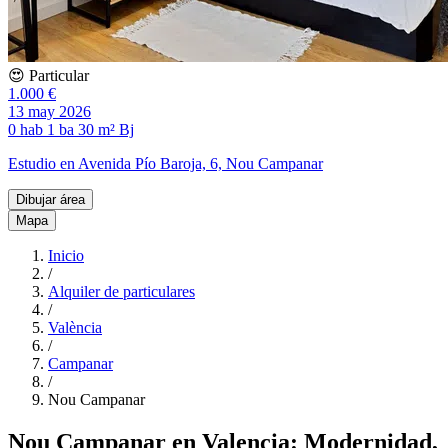
😍 Particular
1.000 €
13 may 2026
0 hab
1 ba
30 m²
Bj
Estudio en Avenida Pío Baroja, 6, Nou Campanar
Dibujar área
Mapa
Inicio
/
Alquiler de particulares
/
València
/
Campanar
/
Nou Campanar
Nou Campanar en Valencia: Modernidad,