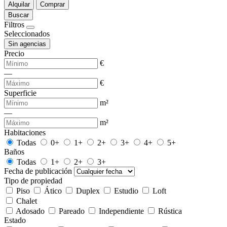
Alquilar
Comprar
Buscar
Filtros
Seleccionados
Sin agencias
Precio
€
—
€
Superficie
m²
—
m²
Habitaciones
Todas
0+
1+
2+
3+
4+
5+
Baños
Todas
1+
2+
3+
Fecha de publicación
Tipo de propiedad
Piso
Ático
Duplex
Estudio
Loft
Chalet
Adosado
Pareado
Independiente
Rústica
Estado