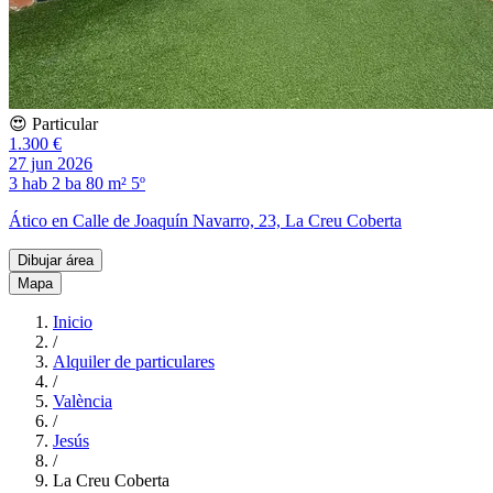
😍 Particular
1.300 €
27 jun 2026
3 hab
2 ba
80 m²
5º
Ático en Calle de Joaquín Navarro, 23, La Creu Coberta
Dibujar área
Mapa
Inicio
/
Alquiler de particulares
/
València
/
Jesús
/
La Creu Coberta