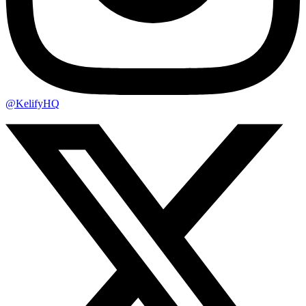
@KelifyHQ