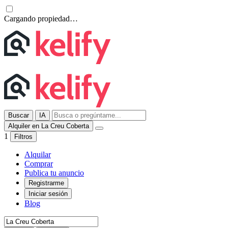
Cargando propiedad…
Buscar
IA
Alquiler en La Creu Coberta
1
Filtros
Alquilar
Comprar
Publica tu anuncio
Registrarme
Iniciar sesión
Blog