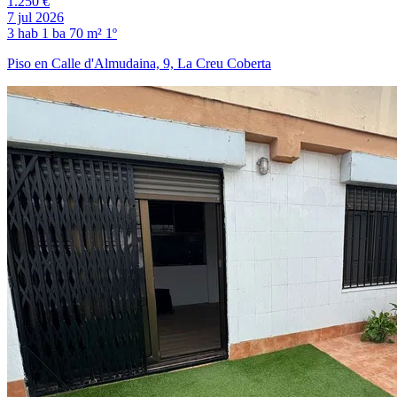
1.250 €
7 jul 2026
3 hab
1 ba
70 m²
1º
Piso en Calle d'Almudaina, 9, La Creu Coberta