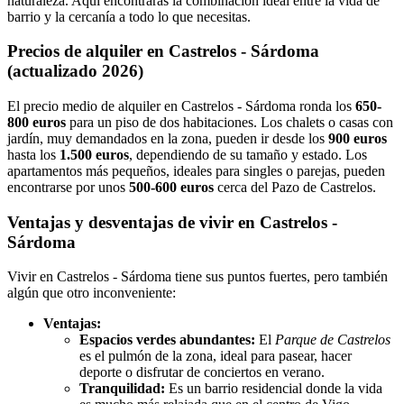
naturaleza. Aquí encontrarás la combinación ideal entre la vida de
barrio y la cercanía a todo lo que necesitas.
Precios de alquiler en Castrelos - Sárdoma
(actualizado 2026)
El precio medio de alquiler en Castrelos - Sárdoma ronda los
650-
800 euros
para un piso de dos habitaciones. Los chalets o casas con
jardín, muy demandados en la zona, pueden ir desde los
900 euros
hasta los
1.500 euros
, dependiendo de su tamaño y estado. Los
apartamentos más pequeños, ideales para singles o parejas, pueden
encontrarse por unos
500-600 euros
cerca del Pazo de Castrelos.
Ventajas y desventajas de vivir en Castrelos -
Sárdoma
Vivir en Castrelos - Sárdoma tiene sus puntos fuertes, pero también
algún que otro inconveniente:
Ventajas:
Espacios verdes abundantes:
El
Parque de Castrelos
es el pulmón de la zona, ideal para pasear, hacer
deporte o disfrutar de conciertos en verano.
Tranquilidad:
Es un barrio residencial donde la vida