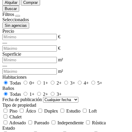
Alquilar
Comprar
Buscar
Filtros
Seleccionados
Sin agencias
Precio
€
—
€
Superficie
m²
—
m²
Habitaciones
Todas
0+
1+
2+
3+
4+
5+
Baños
Todas
1+
2+
3+
Fecha de publicación
Tipo de propiedad
Piso
Ático
Duplex
Estudio
Loft
Chalet
Adosado
Pareado
Independiente
Rústica
Estado