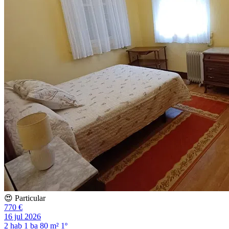
😍 Particular
770 €
16 jul 2026
2 hab
1 ba
80 m²
1º