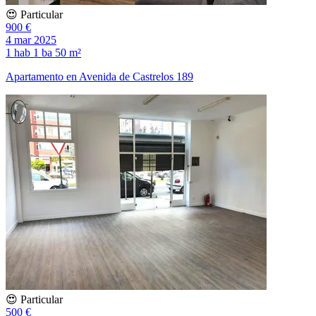
😍 Particular
900 €
4 mar 2025
1 hab
1 ba
50 m²
Apartamento en Avenida de Castrelos 189
😍 Particular
500 €