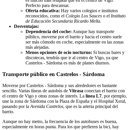
es mucho más relajada que en el centro de Vigo.
Perfecto para descansar.
Oferta educativa:
Hay varios colegios e institutos
reconocidos, como el
Colegio Los Sauces
o el
Instituto
de Educación Secundaria Ricardo Mella
.
Desventajas:
Dependencia del coche:
Aunque hay transporte
público, moverse por el barrio y hacia el centro suele
ser más cómodo en coche, especialmente en las zonas
más alejadas.
Menos opciones de ocio nocturno:
Si buscas bares y
discotecas, tendrás que ir al centro de Vigo, ya que
Castrelos - Sárdoma es más de planes diurnos.
Transporte público en Castrelos - Sárdoma
Moverse por Castrelos - Sárdoma y sus alrededores es bastante
sencillo. Varias líneas de autobús de
Vitrasa
conectan el barrio con
el centro de Vigo y otras zonas de interés. La
línea L7
, por ejemplo,
une la zona de Sárdoma con la Plaza de España y el Hospital Xeral,
pasando por la
Avenida Castrelos
, que es la arteria principal del
barrio.
Aunque no hay metro, la frecuencia de los autobuses es buena,
especialmente en horas punta. Para los que prefieren la bici, hay