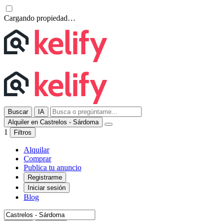
Cargando propiedad…
Buscar
IA
Alquiler en Castrelos - Sárdoma
1
Filtros
Alquilar
Comprar
Publica tu anuncio
Registrarme
Iniciar sesión
Blog