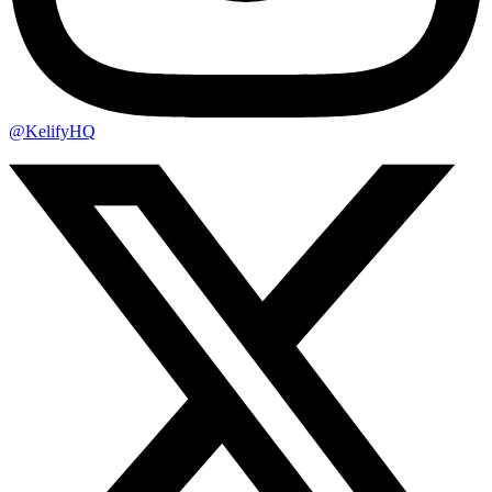
@KelifyHQ