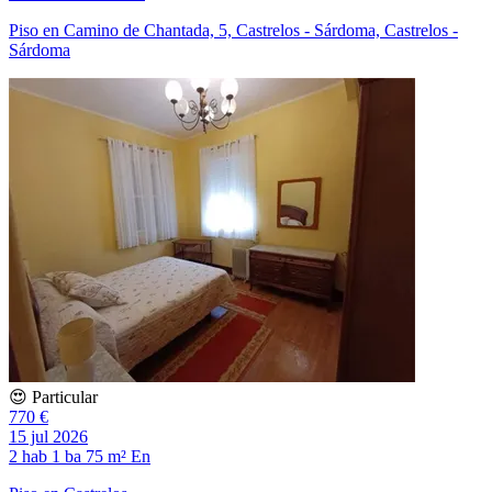
Piso en Camino de Chantada, 5, Castrelos - Sárdoma, Castrelos -
Sárdoma
😍 Particular
770 €
15 jul 2026
2 hab
1 ba
75 m²
En