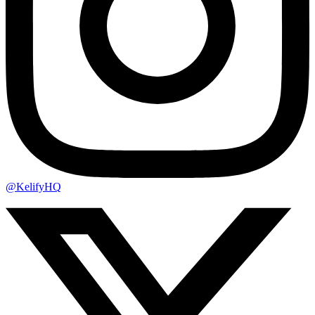
@KelifyHQ