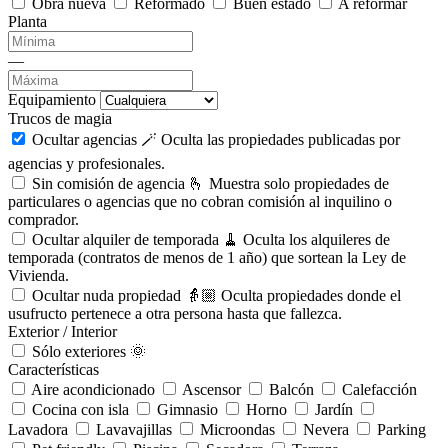
Obra nueva
Reformado
Buen estado
A reformar
Planta
—
Equipamiento
Trucos de magia
Ocultar agencias 🪄
Oculta las propiedades publicadas por
agencias y profesionales.
Sin comisión de agencia 🫰
Muestra solo propiedades de
particulares o agencias que no cobran comisión al inquilino o
comprador.
Ocultar alquiler de temporada 🧹
Oculta los alquileres de
temporada (contratos de menos de 1 año) que sortean la Ley de
Vivienda.
Ocultar nuda propiedad 👵🏼
Oculta propiedades donde el
usufructo pertenece a otra persona hasta que fallezca.
Exterior / Interior
Sólo exteriores 🌞
Características
Aire acondicionado
Ascensor
Balcón
Calefacción
Cocina con isla
Gimnasio
Horno
Jardín
Lavadora
Lavavajillas
Microondas
Nevera
Parking