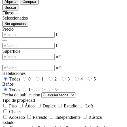
Alquilar
Comprar
Buscar
Filtros
Seleccionados
Sin agencias
Precio
€
—
€
Superficie
m²
—
m²
Habitaciones
Todas
0+
1+
2+
3+
4+
5+
Baños
Todas
1+
2+
3+
Fecha de publicación
Tipo de propiedad
Piso
Ático
Duplex
Estudio
Loft
Chalet
Adosado
Pareado
Independiente
Rústica
Estado