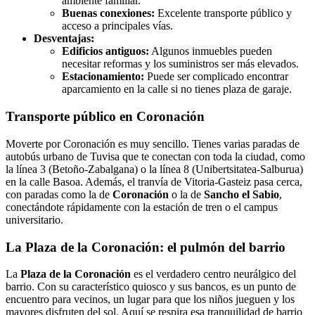
ambiente familiar.
Buenas conexiones:
Excelente transporte público y
acceso a principales vías.
Desventajas:
Edificios antiguos:
Algunos inmuebles pueden
necesitar reformas y los suministros ser más elevados.
Estacionamiento:
Puede ser complicado encontrar
aparcamiento en la calle si no tienes plaza de garaje.
Transporte público en Coronación
Moverte por Coronación es muy sencillo. Tienes varias paradas de
autobús urbano de Tuvisa que te conectan con toda la ciudad, como
la línea 3 (Betoño-Zabalgana) o la línea 8 (Unibertsitatea-Salburua)
en la calle Basoa. Además, el tranvía de Vitoria-Gasteiz pasa cerca,
con paradas como la de
Coronación
o la de
Sancho el Sabio
,
conectándote rápidamente con la estación de tren o el campus
universitario.
La Plaza de la Coronación: el pulmón del barrio
La
Plaza de la Coronación
es el verdadero centro neurálgico del
barrio. Con su característico quiosco y sus bancos, es un punto de
encuentro para vecinos, un lugar para que los niños jueguen y los
mayores disfruten del sol. Aquí se respira esa tranquilidad de barrio