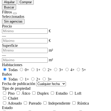
Alquilar
Comprar
Buscar
Filtros
Seleccionados
Sin agencias
Precio
€
—
€
Superficie
m²
—
m²
Habitaciones
Todas
0+
1+
2+
3+
4+
5+
Baños
Todas
1+
2+
3+
Fecha de publicación
Tipo de propiedad
Piso
Ático
Duplex
Estudio
Loft
Chalet
Adosado
Pareado
Independiente
Rústica
Estado