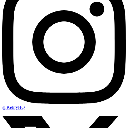
@KelifyHQ