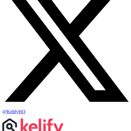
@KelifyHQ