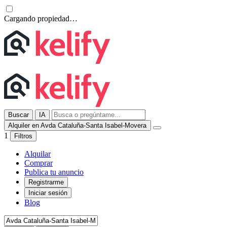
Cargando propiedad…
Buscar
IA
Alquiler en Avda Cataluña-Santa Isabel-Movera
1
Filtros
Alquilar
Comprar
Publica tu anuncio
Registrarme
Iniciar sesión
Blog