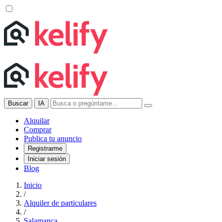
Buscar
IA
Alquilar
Comprar
Publica tu anuncio
Registrarme
Iniciar sesión
Blog
Inicio
/
Alquiler de particulares
/
Salamanca