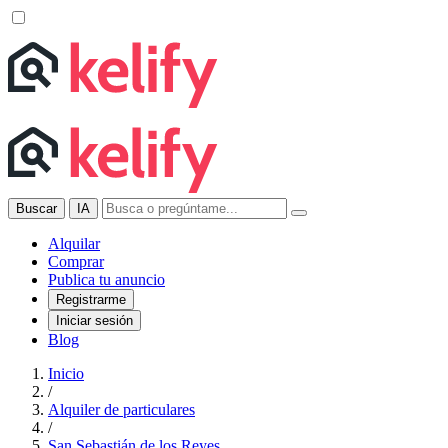
Buscar
IA
Alquilar
Comprar
Publica tu anuncio
Registrarme
Iniciar sesión
Blog
Inicio
/
Alquiler de particulares
/
San Sebastián de los Reyes