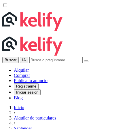
Buscar
IA
Alquilar
Comprar
Publica tu anuncio
Registrarme
Iniciar sesión
Blog
Inicio
/
Alquiler de particulares
/
Santander