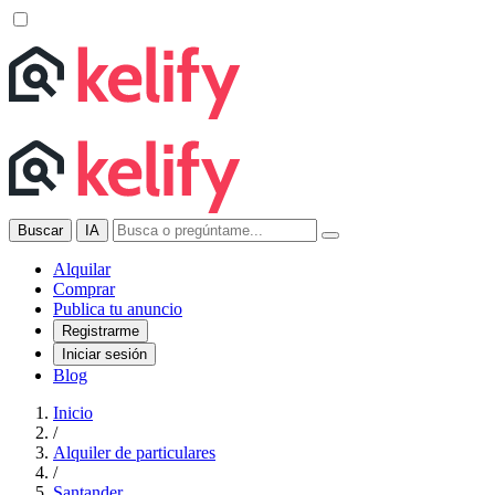
Buscar
IA
Alquilar
Comprar
Publica tu anuncio
Registrarme
Iniciar sesión
Blog
Inicio
/
Alquiler de particulares
/
Santander