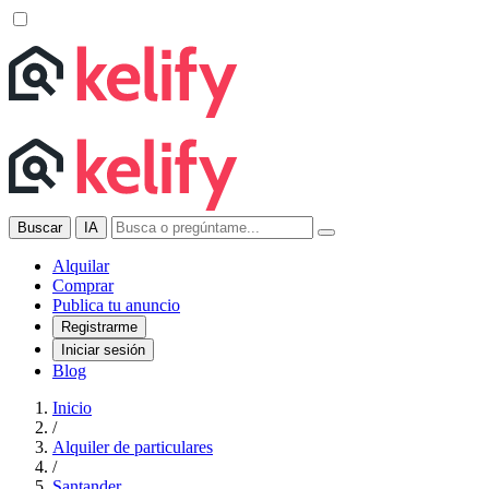
Buscar
IA
Alquilar
Comprar
Publica tu anuncio
Registrarme
Iniciar sesión
Blog
Inicio
/
Alquiler de particulares
/
Santander