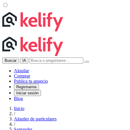
Buscar
IA
Alquilar
Comprar
Publica tu anuncio
Registrarme
Iniciar sesión
Blog
Inicio
/
Alquiler de particulares
/
Santander