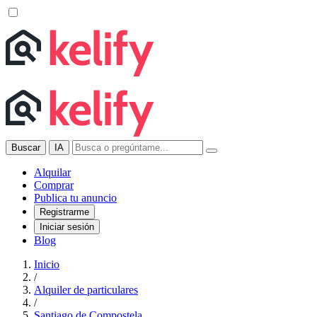
Buscar
IA
Alquilar
Comprar
Publica tu anuncio
Registrarme
Iniciar sesión
Blog
Inicio
/
Alquiler de particulares
/
Santiago de Compostela