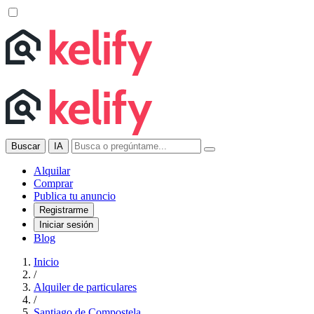
Buscar
IA
Alquilar
Comprar
Publica tu anuncio
Registrarme
Iniciar sesión
Blog
Inicio
/
Alquiler de particulares
/
Santiago de Compostela