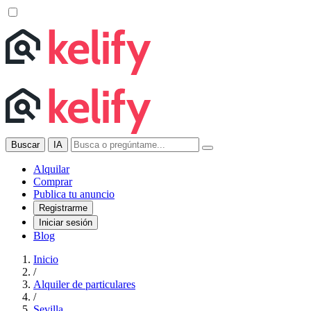
Buscar
IA
Alquilar
Comprar
Publica tu anuncio
Registrarme
Iniciar sesión
Blog
Inicio
/
Alquiler de particulares
/
Sevilla