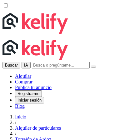
Buscar
IA
Alquilar
Comprar
Publica tu anuncio
Registrarme
Iniciar sesión
Blog
Inicio
/
Alquiler de particulares
/
Torrejón de Ardoz