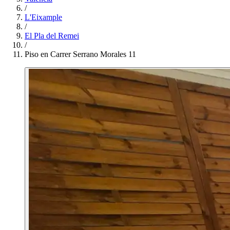
/
L'Eixample
/
El Pla del Remei
/
Piso en Carrer Serrano Morales 11