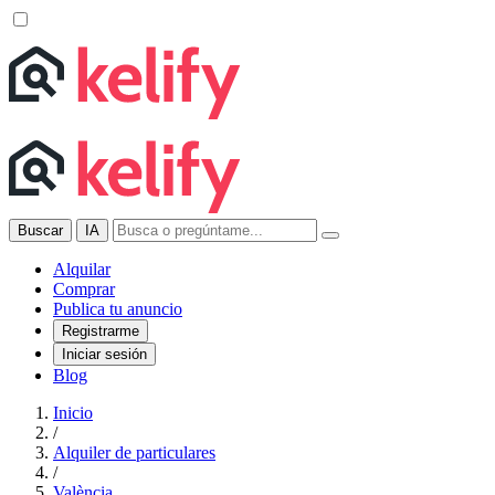
Buscar
IA
Alquilar
Comprar
Publica tu anuncio
Registrarme
Iniciar sesión
Blog
Inicio
/
Alquiler de particulares
/
València