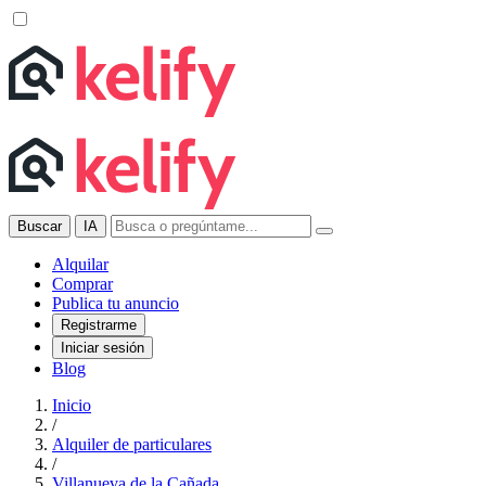
Buscar
IA
Alquilar
Comprar
Publica tu anuncio
Registrarme
Iniciar sesión
Blog
Inicio
/
Alquiler de particulares
/
Villanueva de la Cañada