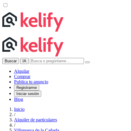
Buscar
IA
Alquilar
Comprar
Publica tu anuncio
Registrarme
Iniciar sesión
Blog
Inicio
/
Alquiler de particulares
/
Villanueva de la Cañada