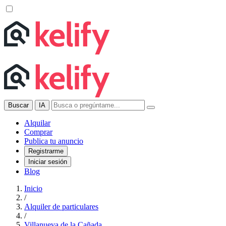
Buscar
IA
Alquilar
Comprar
Publica tu anuncio
Registrarme
Iniciar sesión
Blog
Inicio
/
Alquiler de particulares
/
Villanueva de la Cañada