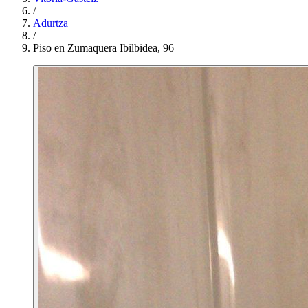
/
Adurtza
/
Piso en Zumaquera Ibilbidea, 96