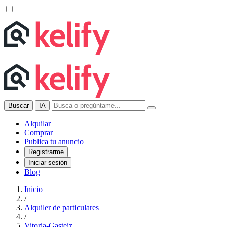
Buscar
IA
Alquilar
Comprar
Publica tu anuncio
Registrarme
Iniciar sesión
Blog
Inicio
/
Alquiler de particulares
/
Vitoria-Gasteiz