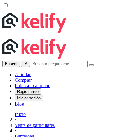
Buscar
IA
Alquilar
Comprar
Publica tu anuncio
Registrarme
Iniciar sesión
Blog
Inicio
/
Venta de particulares
/
Barcelona