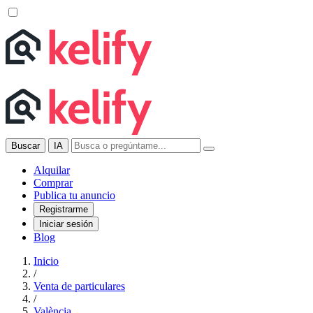
Buscar
IA
Alquilar
Comprar
Publica tu anuncio
Registrarme
Iniciar sesión
Blog
Inicio
/
Venta de particulares
/
València