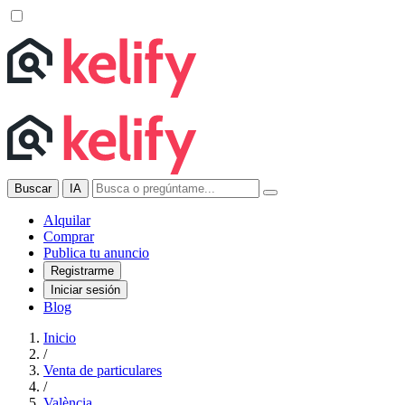
Buscar
IA
Alquilar
Comprar
Publica tu anuncio
Registrarme
Iniciar sesión
Blog
Inicio
/
Venta de particulares
/
València