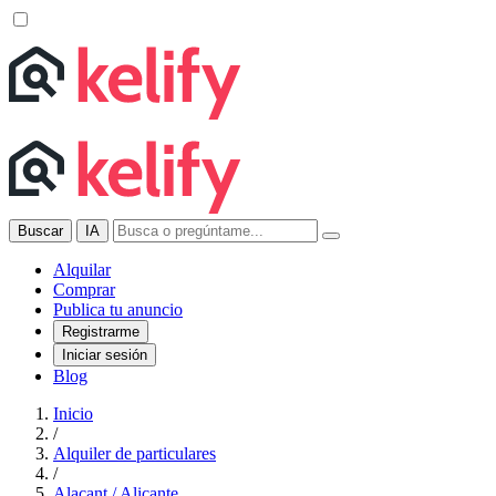
Buscar
IA
Alquilar
Comprar
Publica tu anuncio
Registrarme
Iniciar sesión
Blog
Inicio
/
Alquiler de particulares
/
Alacant / Alicante