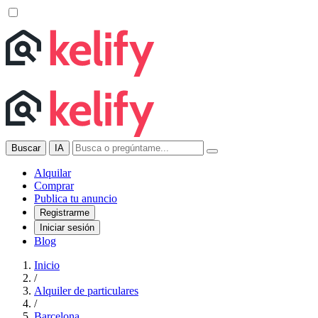
Buscar
IA
Alquilar
Comprar
Publica tu anuncio
Registrarme
Iniciar sesión
Blog
Inicio
/
Alquiler de particulares
/
Barcelona