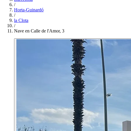
/
Horta-Guinardó
/
la Clota
/
Nave en Calle de l'Amor, 3