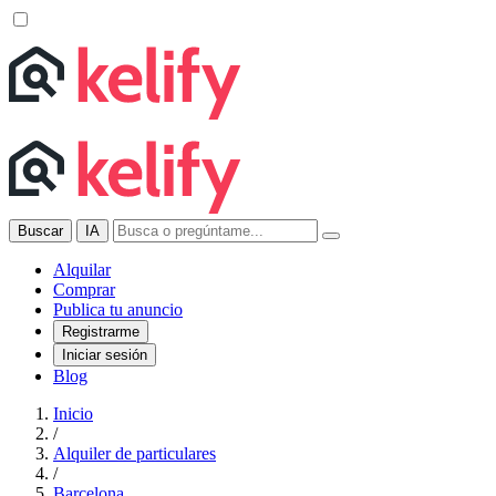
Buscar
IA
Alquilar
Comprar
Publica tu anuncio
Registrarme
Iniciar sesión
Blog
Inicio
/
Alquiler de particulares
/
Barcelona