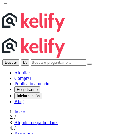
Buscar
IA
Alquilar
Comprar
Publica tu anuncio
Registrarme
Iniciar sesión
Blog
Inicio
/
Alquiler de particulares
/
Barcelona