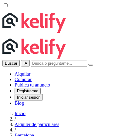
Buscar
IA
Alquilar
Comprar
Publica tu anuncio
Registrarme
Iniciar sesión
Blog
Inicio
/
Alquiler de particulares
/
Barcelona