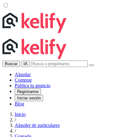
Buscar
IA
Alquilar
Comprar
Publica tu anuncio
Registrarme
Iniciar sesión
Blog
Inicio
/
Alquiler de particulares
/
Granada