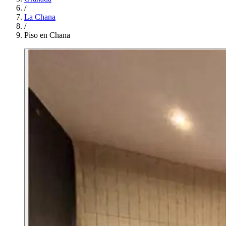
/
La Chana
/
Piso en Chana