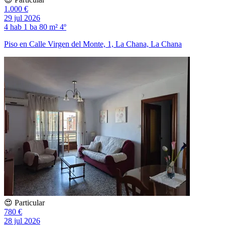
1.000 €
29 jul 2026
4 hab
1 ba
80 m²
4º
Piso en Calle Virgen del Monte, 1, La Chana, La Chana
😍 Particular
780 €
28 jul 2026