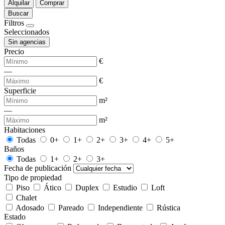
Alquilar
Comprar
Buscar
Filtros
Seleccionados
Sin agencias
Precio
€
—
€
Superficie
m²
—
m²
Habitaciones
Todas
0+
1+
2+
3+
4+
5+
Baños
Todas
1+
2+
3+
Fecha de publicación
Tipo de propiedad
Piso
Ático
Duplex
Estudio
Loft
Chalet
Adosado
Pareado
Independiente
Rústica
Estado