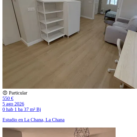
😍 Particular
550 €
5 ago 2026
0 hab
1 ba
37 m²
Bj
Estudio en La Chana, La Chana