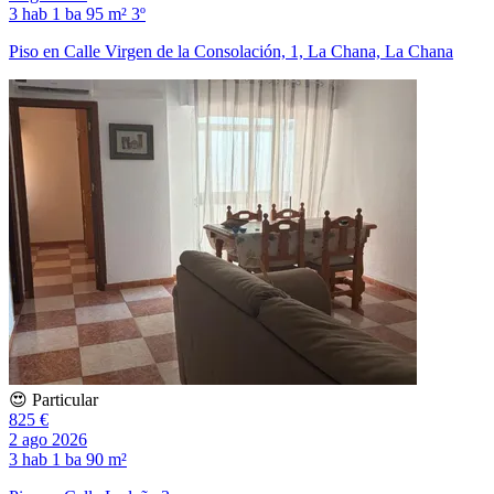
3 hab
1 ba
95 m²
3º
Piso en Calle Virgen de la Consolación, 1, La Chana, La Chana
😍 Particular
825 €
2 ago 2026
3 hab
1 ba
90 m²