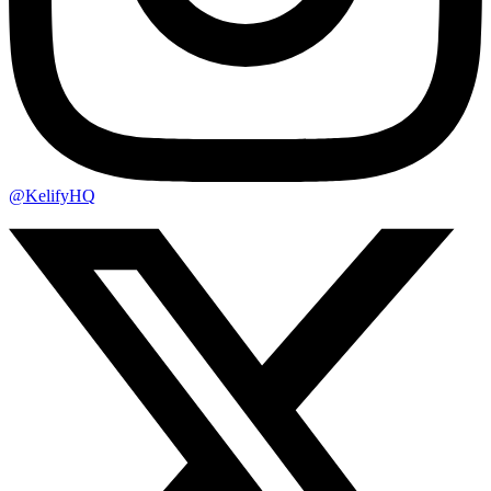
@KelifyHQ