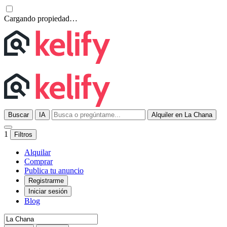
Cargando propiedad…
Buscar
IA
Alquiler en La Chana
1
Filtros
Alquilar
Comprar
Publica tu anuncio
Registrarme
Iniciar sesión
Blog