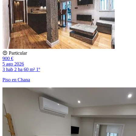
😍 Particular
900 €
5 ago 2026
3 hab
2 ba
60 m²
1º
Piso en Chana