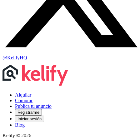
@KelifyHQ
Alquilar
Comprar
Publica tu anuncio
Registrarme
Iniciar sesión
Blog
Kelify © 2026