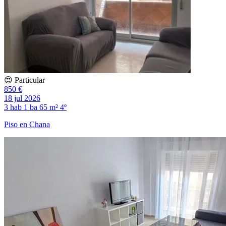
😍 Particular
850 €
18 jul 2026
3 hab
1 ba
65 m²
4º
Piso en Chana