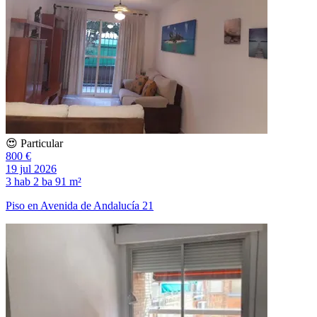
😍 Particular
800 €
19 jul 2026
3 hab
2 ba
91 m²
Piso en Avenida de Andalucía 21