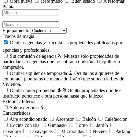
Obra nueva
Reformado
Buen estado
A reformar
Planta
—
Equipamiento
Trucos de magia
Ocultar agencias 🪄
Oculta las propiedades publicadas por
agencias y profesionales.
Sin comisión de agencia 🫰
Muestra solo propiedades de
particulares o agencias que no cobran comisión al inquilino o
comprador.
Ocultar alquiler de temporada 🧹
Oculta los alquileres de
temporada (contratos de menos de 1 año) que sortean la Ley de
Vivienda.
Ocultar nuda propiedad 👵🏼
Oculta propiedades donde el
usufructo pertenece a otra persona hasta que fallezca.
Exterior / Interior
Sólo exteriores 🌞
Características
Aire acondicionado
Ascensor
Balcón
Calefacción
Cocina con isla
Gimnasio
Horno
Jardín
Lavadora
Lavavajillas
Microondas
Nevera
Parking