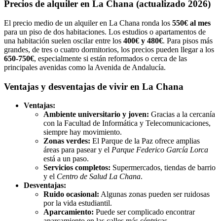
Precios de alquiler en La Chana (actualizado 2026)
El precio medio de un alquiler en La Chana ronda los
550€ al mes
para un piso de dos habitaciones. Los estudios o apartamentos de
una habitación suelen oscilar entre los
400€ y 480€
. Para pisos más
grandes, de tres o cuatro dormitorios, los precios pueden llegar a los
650-750€
, especialmente si están reformados o cerca de las
principales avenidas como la Avenida de Andalucía.
Ventajas y desventajas de vivir en La Chana
Ventajas:
Ambiente universitario y joven:
Gracias a la cercanía
con la Facultad de Informática y Telecomunicaciones,
siempre hay movimiento.
Zonas verdes:
El Parque de la Paz ofrece amplias
áreas para pasear y el
Parque Federico García Lorca
está a un paso.
Servicios completos:
Supermercados, tiendas de barrio
y el
Centro de Salud La Chana
.
Desventajas:
Ruido ocasional:
Algunas zonas pueden ser ruidosas
por la vida estudiantil.
Aparcamiento:
Puede ser complicado encontrar
aparcamiento en las calles más céntricas.