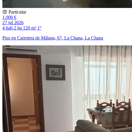
😍 Particular
1.000 €
27 jul 2026
4 hab
2 ba
120 m²
1º
Piso en Carretera de Málaga, 67, La Chana, La Chana