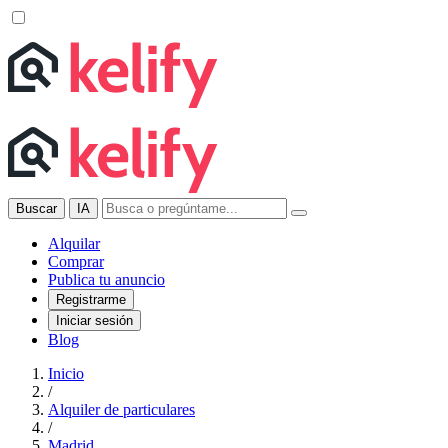
Buscar
IA
Alquilar
Comprar
Publica tu anuncio
Registrarme
Iniciar sesión
Blog
Inicio
/
Alquiler de particulares
/
Madrid