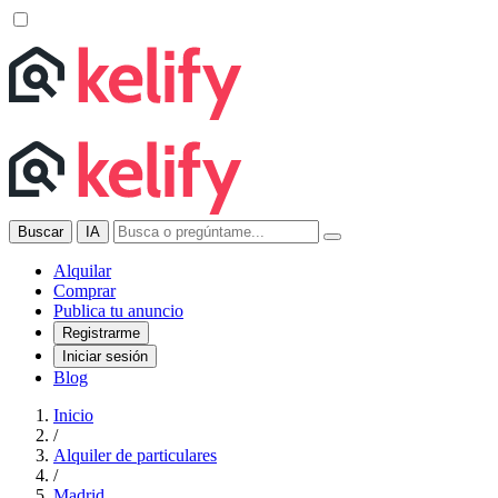
Buscar
IA
Alquilar
Comprar
Publica tu anuncio
Registrarme
Iniciar sesión
Blog
Inicio
/
Alquiler de particulares
/
Madrid