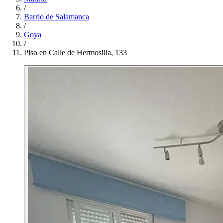
/
Barrio de Salamanca
/
Goya
/
Piso en Calle de Hermosilla, 133