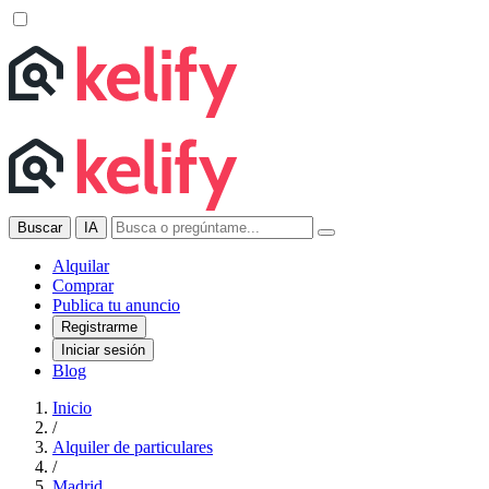
Buscar
IA
Alquilar
Comprar
Publica tu anuncio
Registrarme
Iniciar sesión
Blog
Inicio
/
Alquiler de particulares
/
Madrid