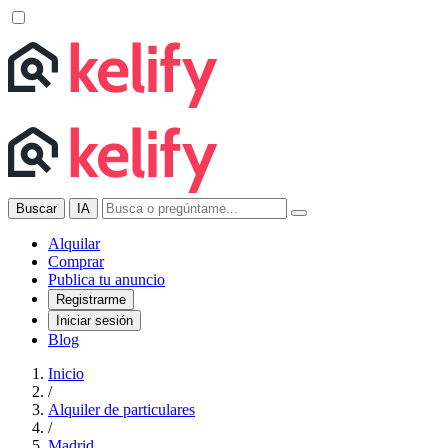
Buscar
IA
Alquilar
Comprar
Publica tu anuncio
Registrarme
Iniciar sesión
Blog
Inicio
/
Alquiler de particulares
/
Madrid