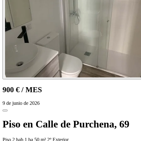
900 €
/ MES
9 de junio de 2026
Piso en Calle de Purchena, 69
Piso
2 hab
1 ba
50 m²
2º
Exterior