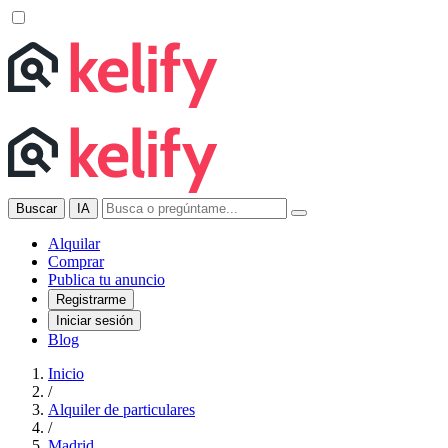
Buscar
IA
Alquilar
Comprar
Publica tu anuncio
Registrarme
Iniciar sesión
Blog
Inicio
/
Alquiler de particulares
/
Madrid