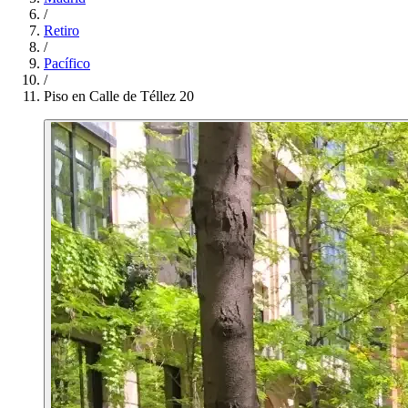
/
Retiro
/
Pacífico
/
Piso en Calle de Téllez 20