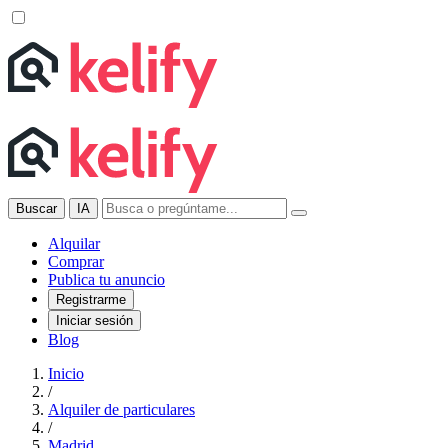
Buscar
IA
Alquilar
Comprar
Publica tu anuncio
Registrarme
Iniciar sesión
Blog
Inicio
/
Alquiler de particulares
/
Madrid