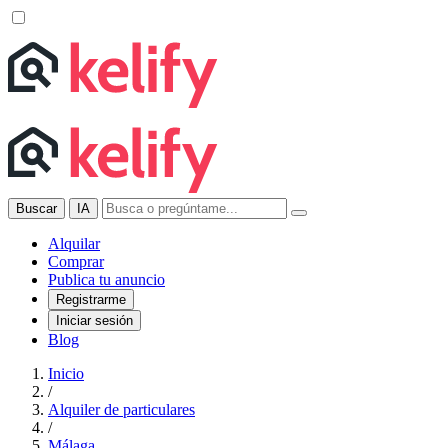
Buscar
IA
Alquilar
Comprar
Publica tu anuncio
Registrarme
Iniciar sesión
Blog
Inicio
/
Alquiler de particulares
/
Málaga