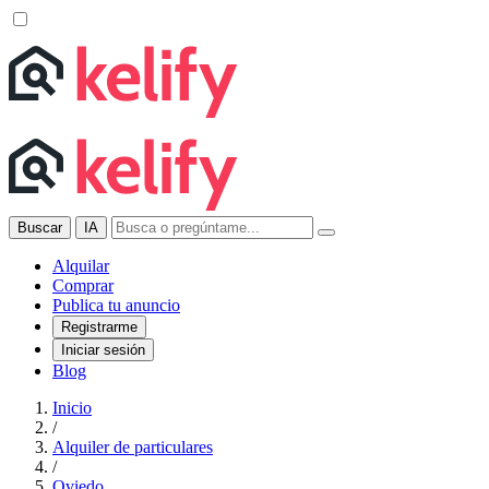
Buscar
IA
Alquilar
Comprar
Publica tu anuncio
Registrarme
Iniciar sesión
Blog
Inicio
/
Alquiler de particulares
/
Oviedo