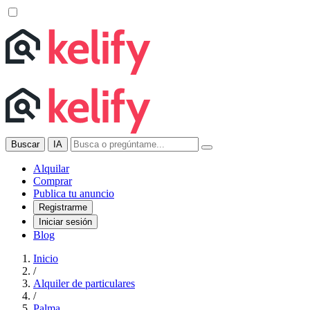
Buscar
IA
Alquilar
Comprar
Publica tu anuncio
Registrarme
Iniciar sesión
Blog
Inicio
/
Alquiler de particulares
/
Palma