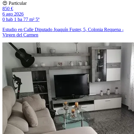
😍 Particular
850 €
6 ago 2026
0 hab
1 ba
77 m²
5º
Estudio en Calle Diputado Joaquín Fuster, 5, Colonia Requena -
Virgen del Carmen