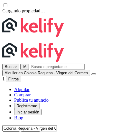
Cargando propiedad…
Buscar
IA
Alquiler en Colonia Requena - Virgen del Carmen
1
Filtros
Alquilar
Comprar
Publica tu anuncio
Registrarme
Iniciar sesión
Blog