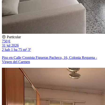
😍 Particular
750 €
31 jul 2026
2 hab
1 ba
75 m²
3º
Piso en Calle Cronista Figueras Pacheco, 16, Colonia Requena -
Virgen del Carmen