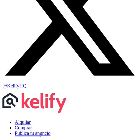
@KelifyHQ
Alquilar
Comprar
Publica tu anuncio