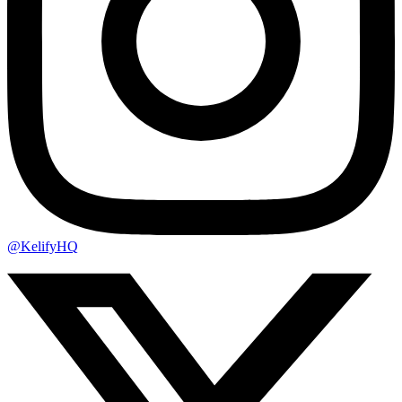
@KelifyHQ