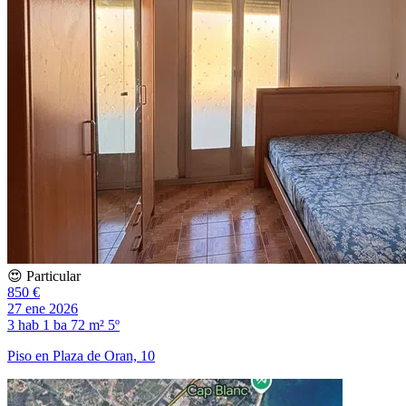
😍 Particular
850 €
27 ene 2026
3 hab
1 ba
72 m²
5º
Piso en Plaza de Oran, 10