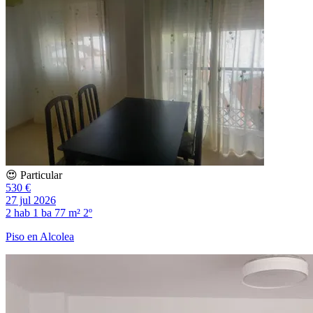
😍 Particular
530 €
27 jul 2026
2 hab
1 ba
77 m²
2º
Piso en Alcolea