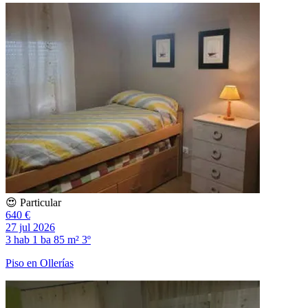
😍 Particular
640 €
27 jul 2026
3 hab
1 ba
85 m²
3º
Piso en Ollerías