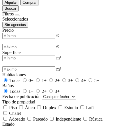
Alquilar
Comprar
Buscar
Filtros
Seleccionados
Sin agencias
Precio
€
—
€
Superficie
m²
—
m²
Habitaciones
Todas
0+
1+
2+
3+
4+
5+
Baños
Todas
1+
2+
3+
Fecha de publicación
Tipo de propiedad
Piso
Ático
Duplex
Estudio
Loft
Chalet
Adosado
Pareado
Independiente
Rústica
Estado