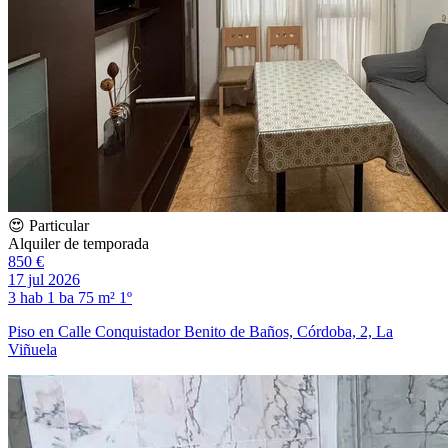
😍 Particular
Alquiler de temporada
850 €
17 jul 2026
3 hab
1 ba
75 m²
1º
Piso en Calle Conquistador Benito de Baños, Córdoba, 2, La
Viñuela