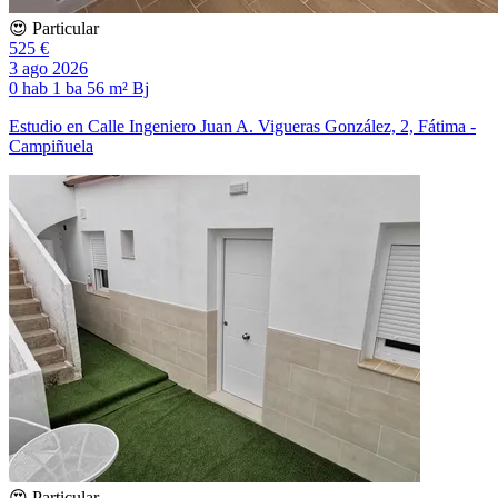
😍 Particular
525 €
3 ago 2026
0 hab
1 ba
56 m²
Bj
Estudio en Calle Ingeniero Juan A. Vigueras González, 2, Fátima -
Campiñuela
😍 Particular