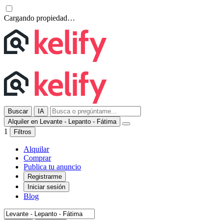
Cargando propiedad…
Buscar
IA
Alquiler en Levante - Lepanto - Fátima
1
Filtros
Alquilar
Comprar
Publica tu anuncio
Registrarme
Iniciar sesión
Blog