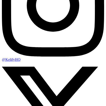
@KelifyHQ