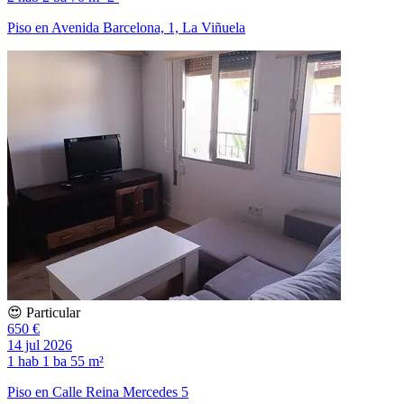
Piso en Avenida Barcelona, 1, La Viñuela
😍 Particular
650 €
14 jul 2026
1 hab
1 ba
55 m²
Piso en Calle Reina Mercedes 5