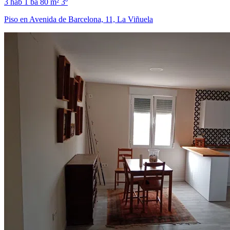
3 hab
1 ba
80 m²
3º
Piso en Avenida de Barcelona, 11, La Viñuela