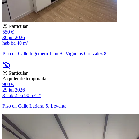
😍 Particular
550 €
30 jul 2026
hab
ba
40 m²
Piso en Calle Ingeniero Juan A. Vigueras González 8
😍 Particular
Alquiler de temporada
900 €
29 jul 2026
3 hab
2 ba
90 m²
1º
Piso en Calle Ladera, 5, Levante