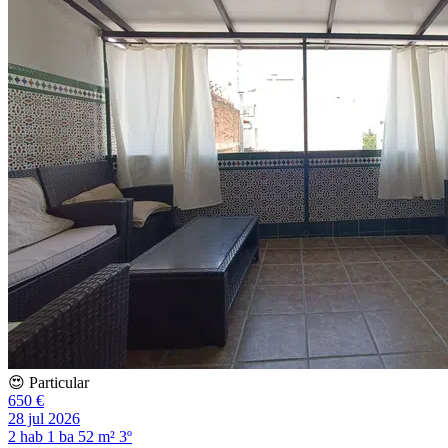
😍 Particular
650 €
28 jul 2026
2 hab
1 ba
52 m²
3º