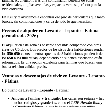
familiar. Aquí encontrarás una combinación perfecta de zonas
residenciales, amplias avenidas y espacios verdes, perfecto para la
vida cotidiana.
En Kelify te ayudamos a encontrar ese piso de particulares que tanto
buscas, sin complicaciones y cerca de todo lo que necesitas.
Precios de alquiler en Levante - Lepanto - Fátima
(actualizado 2026)
El alquiler en esta zona es bastante accesible comparado con otras
áreas de Córdoba. Los precios de los pisos de 2 habitaciones rondan
los
550-650 euros
, mientras que los de 3 habitaciones pueden ir de
los
650 a los 800 euros
, dependiendo de si tienen ascensor o están
reformados. Es una opción excelente para familias que buscan una
buena relación calidad-precio.
Ventajas y desventajas de vivir en Levante - Lepanto
- Fátima
Lo bueno de Levante - Lepanto - Fátima:
Ambiente familiar y tranquilo:
Las calles son seguras y hay
muchos colegios y guarderías, como el
CEIP Hernán Ruiz
y
la
Guardería Fátima
, lo que lo hace perfecto para niños.