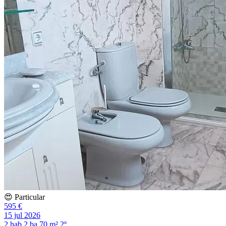
😍 Particular
595 €
15 jul 2026
2 hab
2 ba
70 m²
2º