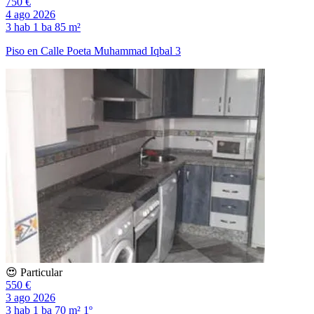
750 €
4 ago 2026
3 hab
1 ba
85 m²
Piso en Calle Poeta Muhammad Iqbal 3
😍 Particular
550 €
3 ago 2026
3 hab
1 ba
70 m²
1º