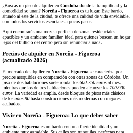
¿Buscas un piso de alquiler en
Córdoba
donde la tranquilidad y la
comodidad se unan?
Noreña - Figueroa
es tu lugar. Este barrio,
situado al este de la ciudad, te ofrece una calidad de vida envidiable,
con todos los servicios esenciales a pocos pasos.
Aquí encontrarás una mezcla perfecta de zonas residenciales
apacibles y un ambiente familiar, ideal para quienes buscan un hogar
lejos del bullicio del centro pero sin renunciar a nada.
Precios de alquiler en Noreña - Figueroa
(actualizado 2026)
El mercado de alquiler en
Noreña - Figueroa
se caracteriza por
precios asequibles en comparación con otras zonas de Córdoba. Un
piso de dos habitaciones suele rondar los
600-750 euros
al mes,
mientras que los de tres habitaciones pueden alcanzar los
700-900
euros
. La variedad es amplia, desde bloques de pisos más clásicos
de los
años 80
hasta construcciones más modernas con mejores
acabados.
Vivir en Noreña - Figueroa: Lo que debes saber
Noreña - Figueroa
es un barrio con una fuerte identidad y un
ambiente muy agradable. Sus calles son tranquilas, perfectas para