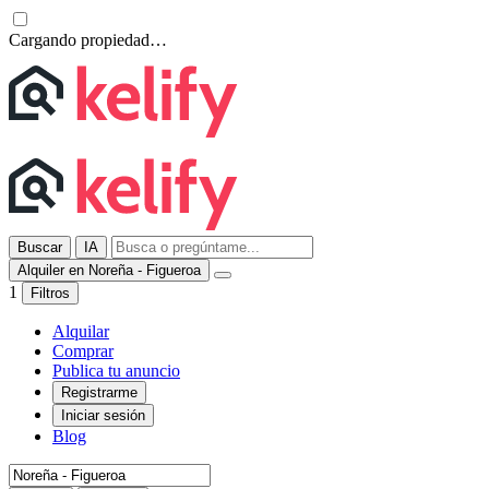
Cargando propiedad…
Buscar
IA
Alquiler en Noreña - Figueroa
1
Filtros
Alquilar
Comprar
Publica tu anuncio
Registrarme
Iniciar sesión
Blog