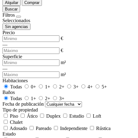
Alquilar
Comprar
Buscar
Filtros
Seleccionados
Sin agencias
Precio
€
—
€
Superficie
m²
—
m²
Habitaciones
Todas
0+
1+
2+
3+
4+
5+
Baños
Todas
1+
2+
3+
Fecha de publicación
Tipo de propiedad
Piso
Ático
Duplex
Estudio
Loft
Chalet
Adosado
Pareado
Independiente
Rústica
Estado