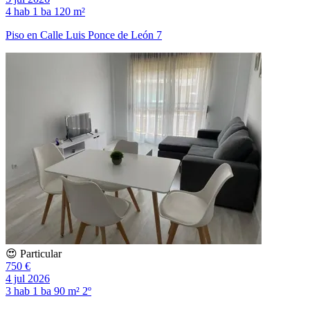
4 hab
1 ba
120 m²
Piso en Calle Luis Ponce de León 7
😍 Particular
750 €
4 jul 2026
3 hab
1 ba
90 m²
2º