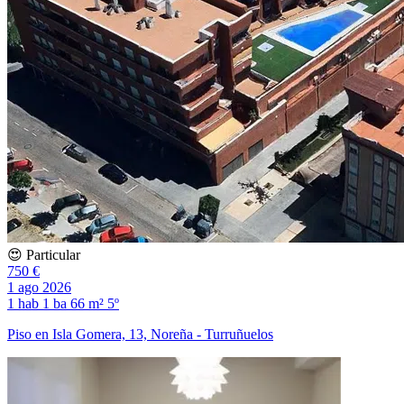
😍 Particular
750 €
1 ago 2026
1 hab
1 ba
66 m²
5º
Piso en Isla Gomera, 13, Noreña - Turruñuelos