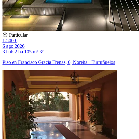
😍 Particular
1.500 €
6 ago 2026
3 hab
2 ba
105 m²
3º
Piso en Francisco Gracia Trenas, 6, Noreña - Turruñuelos