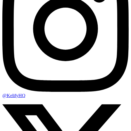
@KelifyHQ