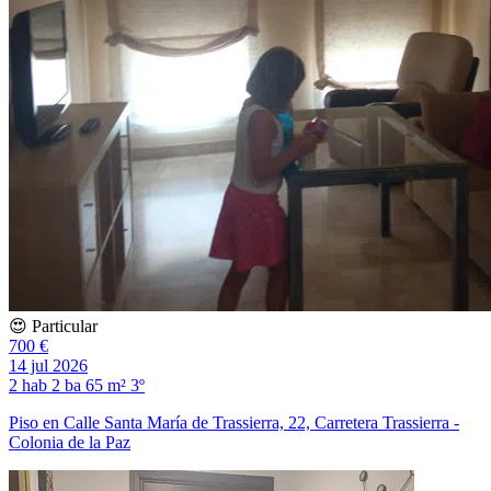
😍 Particular
700 €
14 jul 2026
2 hab
2 ba
65 m²
3º
Piso en Calle Santa María de Trassierra, 22, Carretera Trassierra -
Colonia de la Paz