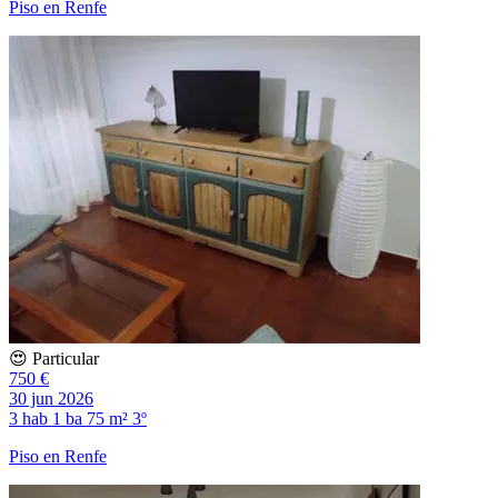
Piso en Renfe
😍 Particular
750 €
30 jun 2026
3 hab
1 ba
75 m²
3º
Piso en Renfe