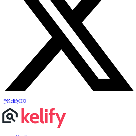
@KelifyHQ