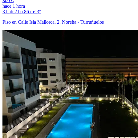
800 €
hace 1 hora
3 hab
2 ba
86 m²
3º
Piso en Calle Isla Mallorca, 2, Noreña - Turruñuelos