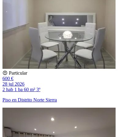
😍 Particular
600 €
28 jul 2026
2 hab
1 ba
60 m²
3º
Piso en Distrito Norte Sierra