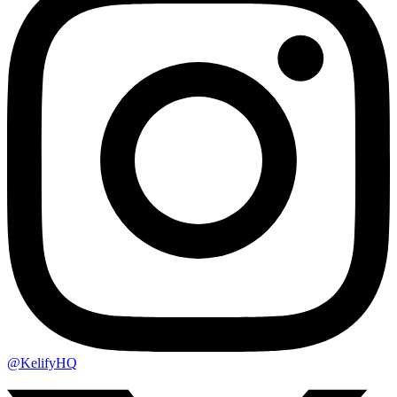
@KelifyHQ