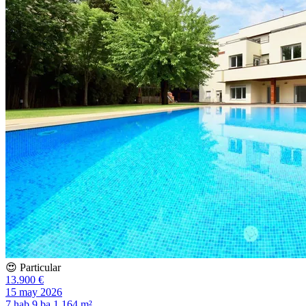
😍 Particular
13.900 €
15 may 2026
7 hab
9 ba
1.164 m²