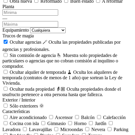
Obra nueva
Reformado
Buen estado
A reformar
Planta
—
Equipamiento
Trucos de magia
Ocultar agencias 🪄
Oculta las propiedades publicadas por
agencias y profesionales.
Sin comisión de agencia 🫰
Muestra solo propiedades de
particulares o agencias que no cobran comisión al inquilino o
comprador.
Ocultar alquiler de temporada 🧹
Oculta los alquileres de
temporada (contratos de menos de 1 año) que sortean la Ley de
Vivienda.
Ocultar nuda propiedad 👵🏼
Oculta propiedades donde el
usufructo pertenece a otra persona hasta que fallezca.
Exterior / Interior
Sólo exteriores 🌞
Características
Aire acondicionado
Ascensor
Balcón
Calefacción
Cocina con isla
Gimnasio
Horno
Jardín
Lavadora
Lavavajillas
Microondas
Nevera
Parking