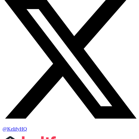
@KelifyHQ