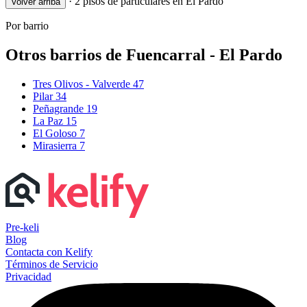
·
2 pisos de particulares en El Pardo
Volver arriba
Por barrio
Otros barrios de Fuencarral - El Pardo
Tres Olivos - Valverde
47
Pilar
34
Peñagrande
19
La Paz
15
El Goloso
7
Mirasierra
7
Pre-keli
Blog
Contacta con Kelify
Términos de Servicio
Privacidad