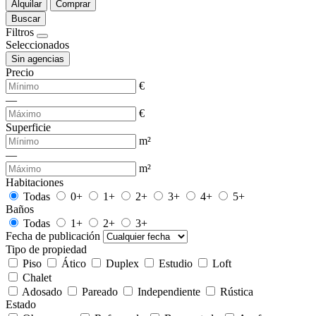
Alquilar
Comprar
Buscar
Filtros
Seleccionados
Sin agencias
Precio
€
—
€
Superficie
m²
—
m²
Habitaciones
Todas
0+
1+
2+
3+
4+
5+
Baños
Todas
1+
2+
3+
Fecha de publicación
Tipo de propiedad
Piso
Ático
Duplex
Estudio
Loft
Chalet
Adosado
Pareado
Independiente
Rústica
Estado