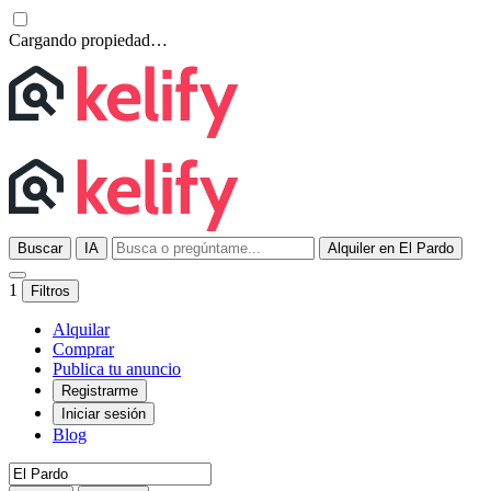
Cargando propiedad…
Buscar
IA
Alquiler en El Pardo
1
Filtros
Alquilar
Comprar
Publica tu anuncio
Registrarme
Iniciar sesión
Blog