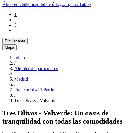
Ático en Calle hospital de órbigo, 5, Las Tablas
1
2
3
Dibujar área
Mapa
Inicio
/
Alquiler de particulares
/
Madrid
/
Fuencarral - El Pardo
/
Tres Olivos - Valverde
Tres Olivos - Valverde: Un oasis de
tranquilidad con todas las comodidades