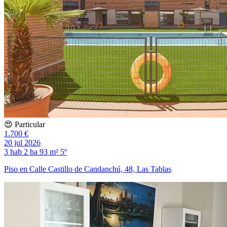
😍 Particular
1.700 €
20 jul 2026
3 hab
2 ba
93 m²
5º
Piso en Calle Castillo de Candanchú, 48, Las Tablas