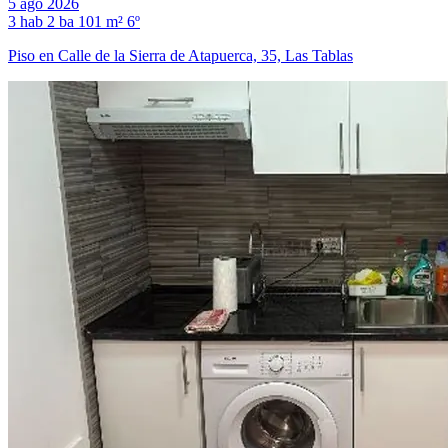
5 ago 2026
3 hab
2 ba
101 m²
6º
Piso en Calle de la Sierra de Atapuerca, 35, Las Tablas