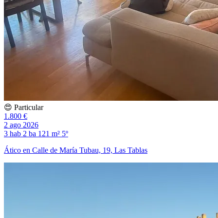
😍 Particular
1.800 €
2 ago 2026
3 hab
2 ba
121 m²
5º
Ático en Calle de María Tubau, 19, Las Tablas