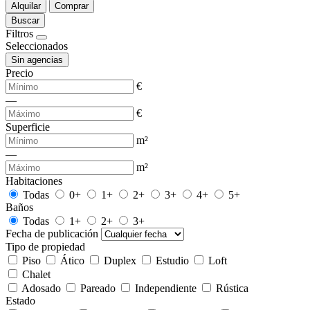
Alquilar
Comprar
Buscar
Filtros
Seleccionados
Sin agencias
Precio
€
—
€
Superficie
m²
—
m²
Habitaciones
Todas
0+
1+
2+
3+
4+
5+
Baños
Todas
1+
2+
3+
Fecha de publicación
Tipo de propiedad
Piso
Ático
Duplex
Estudio
Loft
Chalet
Adosado
Pareado
Independiente
Rústica
Estado