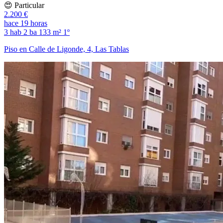
😍 Particular
2.200 €
hace 19 horas
3 hab
2 ba
133 m²
1º
Piso en Calle de Ligonde, 4, Las Tablas