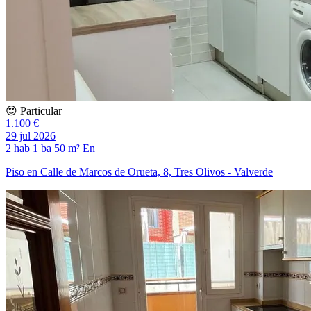
😍 Particular
1.100 €
29 jul 2026
2 hab
1 ba
50 m²
En
Piso en Calle de Marcos de Orueta, 8, Tres Olivos - Valverde