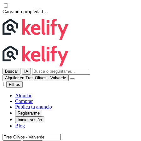
Cargando propiedad…
Buscar
IA
Alquiler en Tres Olivos - Valverde
1
Filtros
Alquilar
Comprar
Publica tu anuncio
Registrarme
Iniciar sesión
Blog