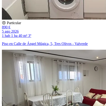
😍 Particular
890 €
5 ago 2026
1 hab
1 ba
40 m²
3º
Piso en Calle de Ángel Múgica, 5, Tres Olivos - Valverde