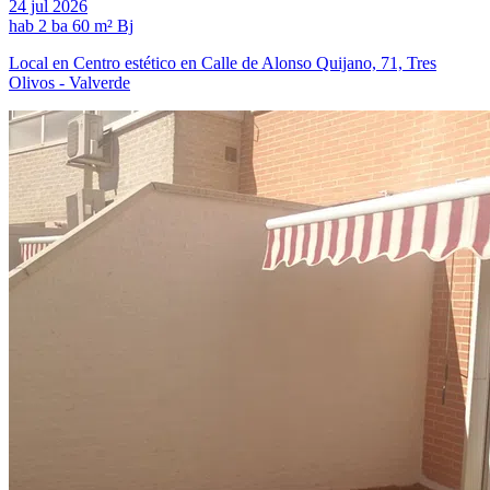
24 jul 2026
hab
2 ba
60 m²
Bj
Local en Centro estético en Calle de Alonso Quijano, 71, Tres
Olivos - Valverde