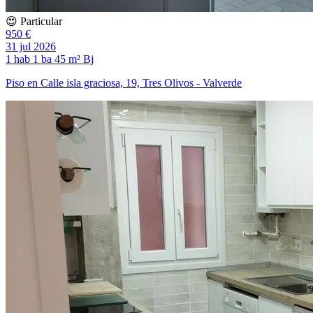
😍 Particular
950 €
31 jul 2026
1 hab
1 ba
45 m²
Bj
Piso en Calle isla graciosa, 19, Tres Olivos - Valverde