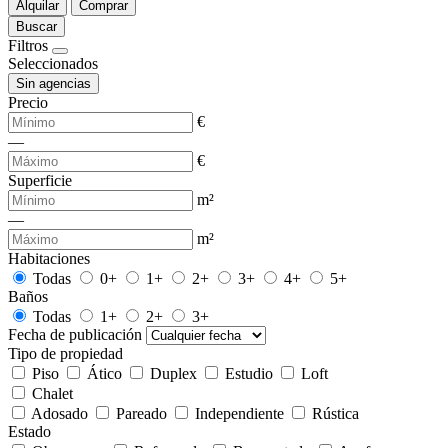
Alquilar
Comprar
Buscar
Filtros
Seleccionados
Sin agencias
Precio
€
—
€
Superficie
m²
—
m²
Habitaciones
Todas
0+
1+
2+
3+
4+
5+
Baños
Todas
1+
2+
3+
Fecha de publicación
Tipo de propiedad
Piso
Ático
Duplex
Estudio
Loft
Chalet
Adosado
Pareado
Independiente
Rústica
Estado