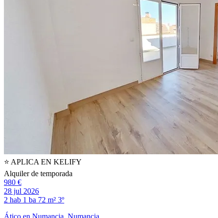
⭐️ APLICA EN KELIFY
Alquiler de temporada
980 €
28 jul 2026
2 hab
1 ba
72 m²
3º
Ático en Numancia, Numancia