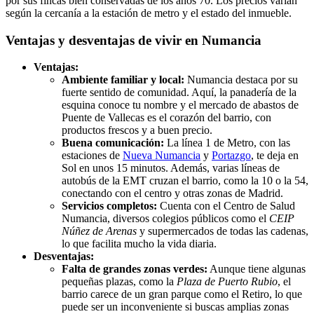
por sus fincas bien conservadas de los años 70. Los precios varían
según la cercanía a la estación de metro y el estado del inmueble.
Ventajas y desventajas de vivir en Numancia
Ventajas:
Ambiente familiar y local:
Numancia destaca por su
fuerte sentido de comunidad. Aquí, la panadería de la
esquina conoce tu nombre y el mercado de abastos de
Puente de Vallecas es el corazón del barrio, con
productos frescos y a buen precio.
Buena comunicación:
La línea 1 de Metro, con las
estaciones de
Nueva Numancia
y
Portazgo
, te deja en
Sol en unos 15 minutos. Además, varias líneas de
autobús de la EMT cruzan el barrio, como la 10 o la 54,
conectando con el centro y otras zonas de Madrid.
Servicios completos:
Cuenta con el Centro de Salud
Numancia, diversos colegios públicos como el
CEIP
Núñez de Arenas
y supermercados de todas las cadenas,
lo que facilita mucho la vida diaria.
Desventajas:
Falta de grandes zonas verdes:
Aunque tiene algunas
pequeñas plazas, como la
Plaza de Puerto Rubio
, el
barrio carece de un gran parque como el Retiro, lo que
puede ser un inconveniente si buscas amplias zonas