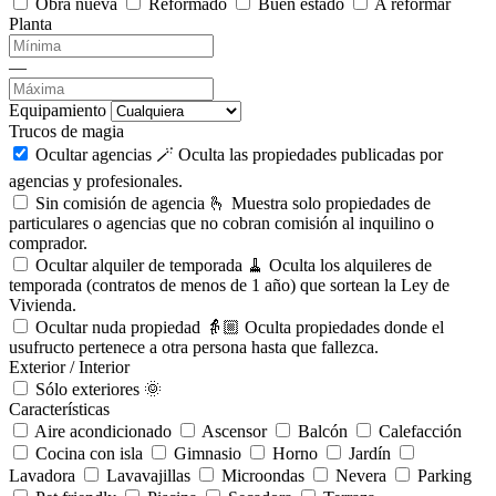
Obra nueva
Reformado
Buen estado
A reformar
Planta
—
Equipamiento
Trucos de magia
Ocultar agencias 🪄
Oculta las propiedades publicadas por
agencias y profesionales.
Sin comisión de agencia 🫰
Muestra solo propiedades de
particulares o agencias que no cobran comisión al inquilino o
comprador.
Ocultar alquiler de temporada 🧹
Oculta los alquileres de
temporada (contratos de menos de 1 año) que sortean la Ley de
Vivienda.
Ocultar nuda propiedad 👵🏼
Oculta propiedades donde el
usufructo pertenece a otra persona hasta que fallezca.
Exterior / Interior
Sólo exteriores 🌞
Características
Aire acondicionado
Ascensor
Balcón
Calefacción
Cocina con isla
Gimnasio
Horno
Jardín
Lavadora
Lavavajillas
Microondas
Nevera
Parking