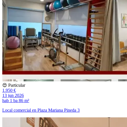
😍 Particular
1.950 €
13 jun 2026
hab
1 ba
86 m²
Local comercial en Plaza Mariana Pineda 3