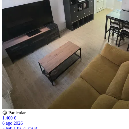
😍 Particular
1.400 €
6 ago 2026
3 hab
1 ba
71 m²
Bj