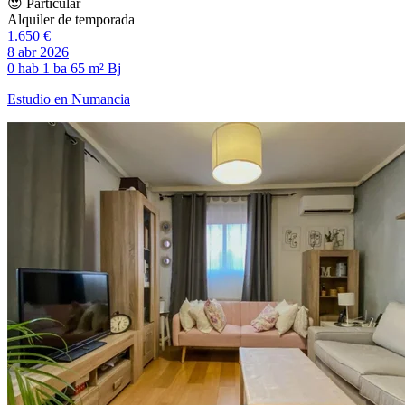
😍 Particular
Alquiler de temporada
1.650 €
8 abr 2026
0 hab
1 ba
65 m²
Bj
Estudio en Numancia