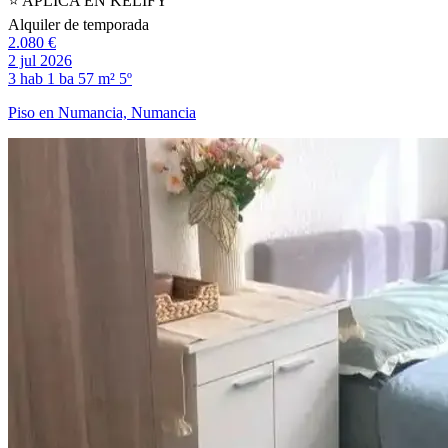
⭐️ APLICA EN KELIFY
Alquiler de temporada
2.080 €
2 jul 2026
3 hab
1 ba
57 m²
5º
Piso en Numancia, Numancia