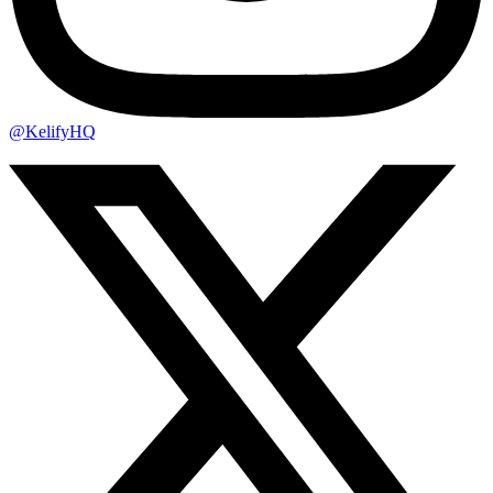
@KelifyHQ