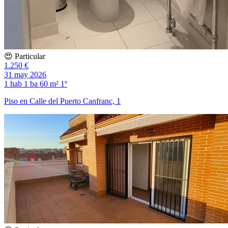
😍 Particular
1.250 €
31 may 2026
1 hab
1 ba
60 m²
1º
Piso en Calle del Puerto Canfranc, 1