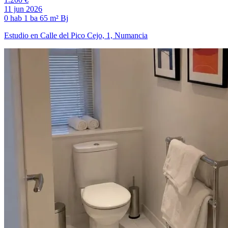
11 jun 2026
0 hab
1 ba
65 m²
Bj
Estudio en Calle del Pico Cejo, 1, Numancia