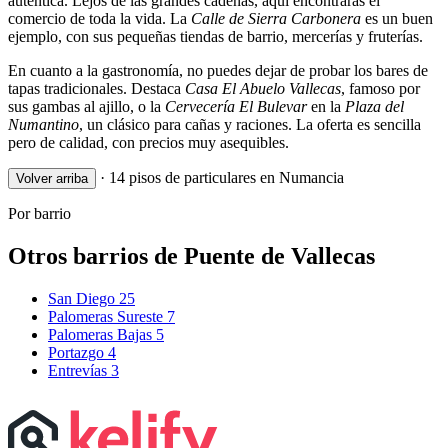
auténtica. Lejos de las grandes cadenas, aquí encontrarás el
comercio de toda la vida. La
Calle de Sierra Carbonera
es un buen
ejemplo, con sus pequeñas tiendas de barrio, mercerías y fruterías.
En cuanto a la gastronomía, no puedes dejar de probar los bares de
tapas tradicionales. Destaca
Casa El Abuelo Vallecas
, famoso por
sus gambas al ajillo, o la
Cervecería El Bulevar
en la
Plaza del
Numantino
, un clásico para cañas y raciones. La oferta es sencilla
pero de calidad, con precios muy asequibles.
·
14 pisos de particulares en Numancia
Volver arriba
Por barrio
Otros barrios de Puente de Vallecas
San Diego
25
Palomeras Sureste
7
Palomeras Bajas
5
Portazgo
4
Entrevías
3