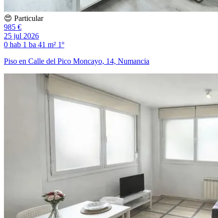
😍 Particular
985 €
25 jul 2026
0 hab
1 ba
41 m²
1º
Piso en Calle del Pico Moncayo, 14, Numancia