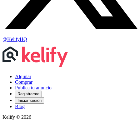
@KelifyHQ
Alquilar
Comprar
Publica tu anuncio
Registrarme
Iniciar sesión
Blog
Kelify © 2026