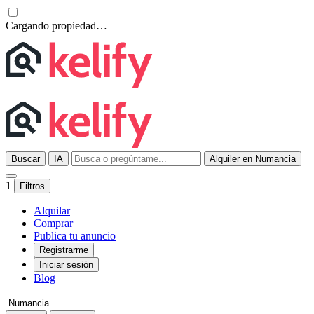
Cargando propiedad…
Buscar
IA
Alquiler en Numancia
1
Filtros
Alquilar
Comprar
Publica tu anuncio
Registrarme
Iniciar sesión
Blog