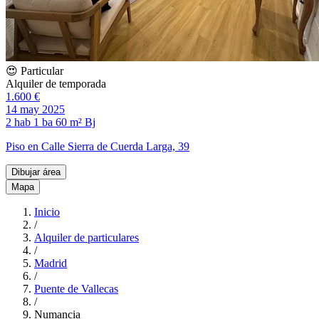
😍 Particular
Alquiler de temporada
1.600 €
14 may 2025
2 hab
1 ba
60 m²
Bj
Piso en Calle Sierra de Cuerda Larga, 39
Dibujar área
Mapa
Inicio
/
Alquiler de particulares
/
Madrid
/
Puente de Vallecas
/
Numancia