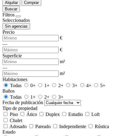
Alquilar
Comprar
Buscar
Filtros
Seleccionados
Sin agencias
Precio
€
—
€
Superficie
m²
—
m²
Habitaciones
Todas
0+
1+
2+
3+
4+
5+
Baños
Todas
1+
2+
3+
Fecha de publicación
Tipo de propiedad
Piso
Ático
Duplex
Estudio
Loft
Chalet
Adosado
Pareado
Independiente
Rústica
Estado