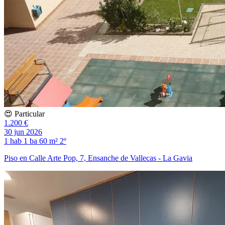
😍 Particular
1.200 €
30 jun 2026
1 hab
1 ba
60 m²
2º
Piso en Calle Arte Pop, 7, Ensanche de Vallecas - La Gavia