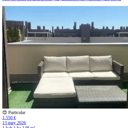
😍 Particular
1.550 €
13 may 2026
1 hab
1 ba
148 m²