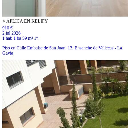
⭐️ APLICA EN KELIFY
910 €
2 jul 2026
1 hab
1 ba
59 m²
1º
Piso en Calle Embalse de San Juan, 13, Ensanche de Vallecas - La
Gavia