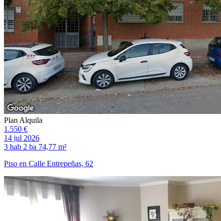
Plan Alquila
1.550 €
14 jul 2026
3 hab
2 ba
74,77 m²
Piso en Calle Entrepeñas, 62