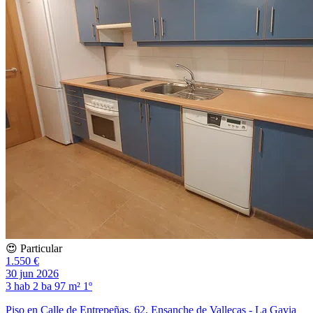
😍 Particular
1.550 €
30 jun 2026
3 hab
2 ba
97 m²
1º
Piso en Calle de Entrepeñas, 62, Ensanche de Vallecas - La Gavia