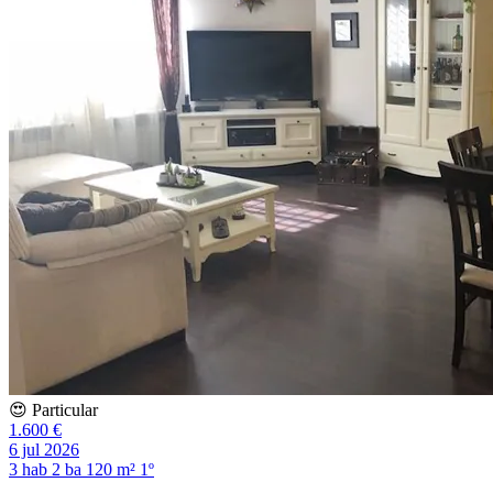
😍 Particular
1.600 €
6 jul 2026
3 hab
2 ba
120 m²
1º