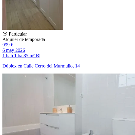
😍 Particular
Alquiler de temporada
999 €
6 may 2026
1 hab
1 ba
85 m²
Bj
Dúplex en Calle Cerro del Murmullo, 14