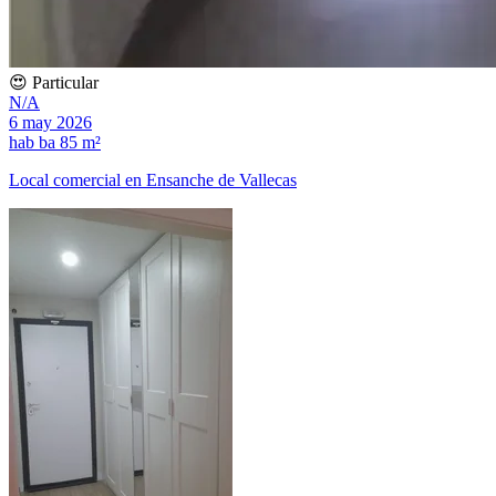
😍 Particular
N/A
6 may 2026
hab
ba
85 m²
Local comercial en Ensanche de Vallecas