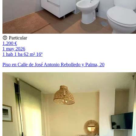
😍 Particular
1.200 €
1 may 2026
1 hab
1 ba
62 m²
16º
Piso en Calle de José Antonio Rebolledo y Palma, 20