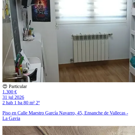
😍 Particular
1.300 €
31 jul 2026
2 hab
1 ba
80 m²
2º
Piso en Calle Maestro García Navarro, 45, Ensanche de Vallecas -
La Gavia