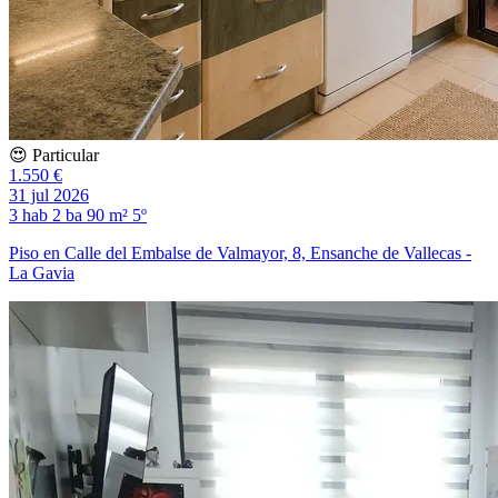
😍 Particular
1.550 €
31 jul 2026
3 hab
2 ba
90 m²
5º
Piso en Calle del Embalse de Valmayor, 8, Ensanche de Vallecas -
La Gavia