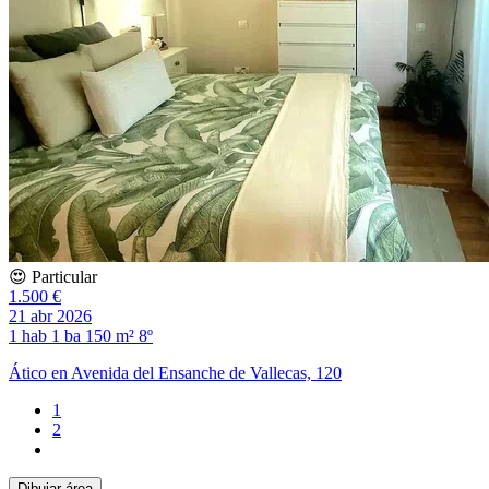
😍 Particular
1.500 €
21 abr 2026
1 hab
1 ba
150 m²
8º
Ático en Avenida del Ensanche de Vallecas, 120
1
2
Dibujar área