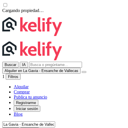
Cargando propiedad…
Buscar
IA
Alquiler en La Gavia - Ensanche de Vallecas
1
Filtros
Alquilar
Comprar
Publica tu anuncio
Registrarme
Iniciar sesión
Blog