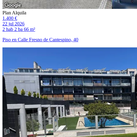
Plan Alquila
1.400 €
22 jul 2026
2 hab
2 ba
66 m²
Piso en Calle Fresno de Cantespino, 40