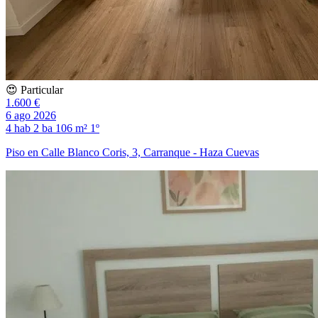
😍 Particular
1.600 €
6 ago 2026
4 hab
2 ba
106 m²
1º
Piso en Calle Blanco Coris, 3, Carranque - Haza Cuevas