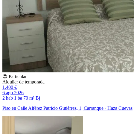
😍 Particular
Alquiler de temporada
1.400 €
6 ago 2026
2 hab
1 ba
70 m²
Bj
Piso en Calle Alférez Patricio Gutiérrez, 1, Carranque - Haza Cuevas