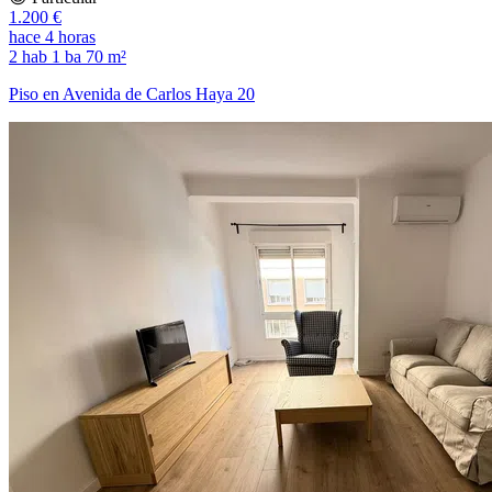
1.200 €
hace 4 horas
2 hab
1 ba
70 m²
Piso en Avenida de Carlos Haya 20