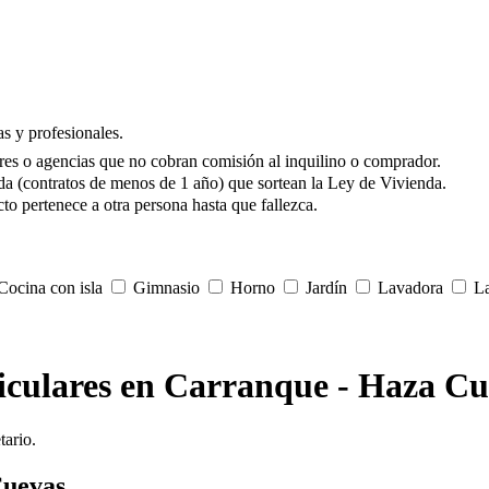
s y profesionales.
res o agencias que no cobran comisión al inquilino o comprador.
da (contratos de menos de 1 año) que sortean la Ley de Vivienda.
to pertenece a otra persona hasta que fallezca.
ocina con isla
Gimnasio
Horno
Jardín
Lavadora
La
rticulares en Carranque - Haza C
tario.
Cuevas