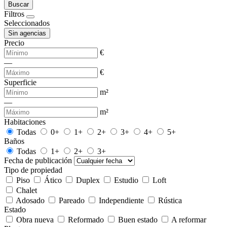
Buscar
Filtros
Seleccionados
Sin agencias
Precio
€
—
€
Superficie
m²
—
m²
Habitaciones
Todas
0+
1+
2+
3+
4+
5+
Baños
Todas
1+
2+
3+
Fecha de publicación
Tipo de propiedad
Piso
Ático
Duplex
Estudio
Loft
Chalet
Adosado
Pareado
Independiente
Rústica
Estado
Obra nueva
Reformado
Buen estado
A reformar