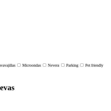
vavajillas
Microondas
Nevera
Parking
Pet friendly
uevas