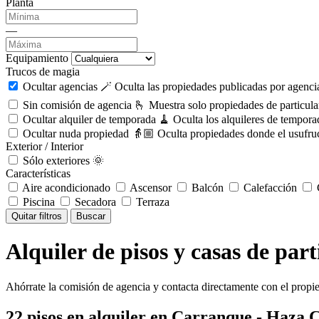
Planta
—
Equipamiento
Trucos de magia
Ocultar agencias 🪄
Oculta las propiedades publicadas por agencia
Sin comisión de agencia 🫰
Muestra solo propiedades de particula
Ocultar alquiler de temporada 🧹
Oculta los alquileres de tempora
Ocultar nuda propiedad 👵🏼
Oculta propiedades donde el usufruc
Exterior / Interior
Sólo exteriores 🌞
Características
Aire acondicionado
Ascensor
Balcón
Calefacción
C
Piscina
Secadora
Terraza
Quitar filtros
Buscar
Alquiler de pisos y casas de pa
Ahórrate la comisión de agencia y contacta directamente con el propie
22
pisos en alquiler
en Carranque - Haza 